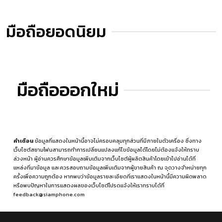
มือถือยอดนิยม
มือถือออกใหม่
คำเตือน
ข้อมูลที่แสดงในหน้านี้อาจไม่ครอบคลุมทุกส่วนที่มีภายในตัวเครื่อง ซึ่งทาง
เว็บไซต์สยามโฟนสามารถทำการเปลี่ยนแปลงแก้ไขข้อมูลได้โดยไม่ต้องแจ้งให้ทราบ
ล่วงหน้า ผู้อ่านควรศึกษาข้อมูลเพิ่มเติมจากเว็บไซต์ผู้ผลิตสินค้าโดยเข้าไปอ่านได้ที่
แหล่งที่มาข้อมูล
และควรสอบถามข้อมูลเพิ่มเติมจากผู้ขายสินค้า ณ จุดวางจำหน่ายทุก
ครั้งเพื่อความถูกต้อง หากพบว่าข้อมูลรายละเอียดที่เราแสดงในหน้านี้มีความผิดพลาด
หรือพบปัญหาในการแสดงผลของเว็บไซต์โปรดแจ้งให้เราทราบได้ที่
feedback@siamphone.com