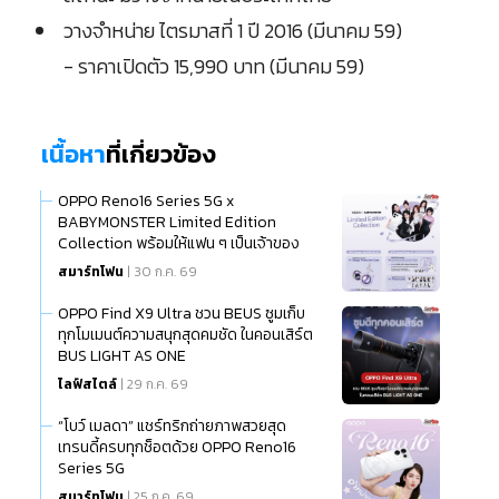
วางจำหน่าย ไตรมาสที่ 1 ปี 2016 (มีนาคม 59)
- ราคาเปิดตัว 15,990 บาท (มีนาคม 59)
เนื้อหา
ที่เกี่ยวข้อง
OPPO Reno16 Series 5G x
BABYMONSTER Limited Edition
Collection พร้อมให้แฟน ๆ เป็นเจ้าของ
แล้ว
สมาร์ทโฟน
| 30 ก.ค. 69
OPPO Find X9 Ultra ชวน BEUS ซูมเก็บ
ทุกโมเมนต์ความสนุกสุดคมชัด ในคอนเสิร์ต
BUS LIGHT AS ONE
ไลฟ์สไตล์
| 29 ก.ค. 69
“โบว์ เมลดา” แชร์ทริกถ่ายภาพสวยสุด
เทรนดี้ครบทุกช็อตด้วย OPPO Reno16
Series 5G
สมาร์ทโฟน
| 25 ก.ค. 69