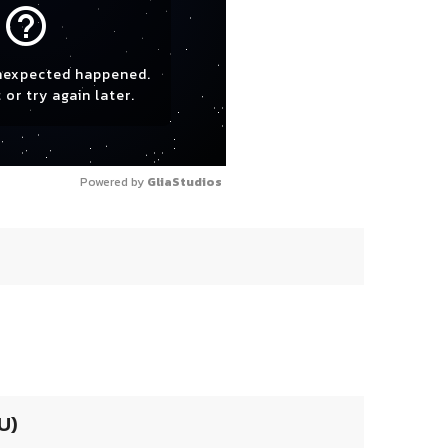
help_outline
nexpected happened.
 or try again later.
Powered by 
GliaStudios
U)