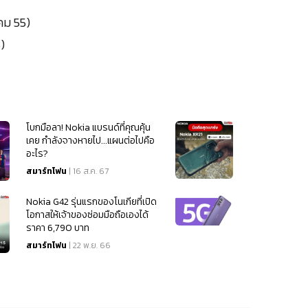
คม 55)
)
โบกมือลา! Nokia แบรนด์ที่คุณคุ้น
เคย กำลังจางหายไป...แผนต่อไปคือ
อะไร?
สมาร์ทโฟน
| 16 ส.ค. 67
Nokia G42 รุ่นแรกของโนเกียที่เปิด
โอกาสให้เจ้าของซ่อมมือถือเองได้
ราคา 6,790 บาท
สมาร์ทโฟน
| 22 พ.ย. 66