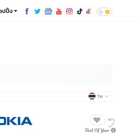
อปปิ้ง
TH