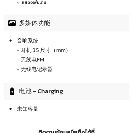
แสดงเพิ่มเติม
多媒体功能
音响系统
- 耳机 3.5 尺寸（mm）
- 无线电FM
- 无线电记录器
电池 - Charging
未知容量
ติดตามข้อมูลมือถือได้ที่