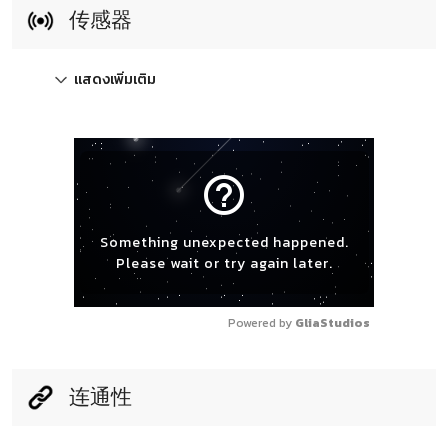
传感器
แสดงเพิ่มเติม
help_outline
Something unexpected happened.
Please wait or try again later.
Powered by 
GliaStudios
连通性