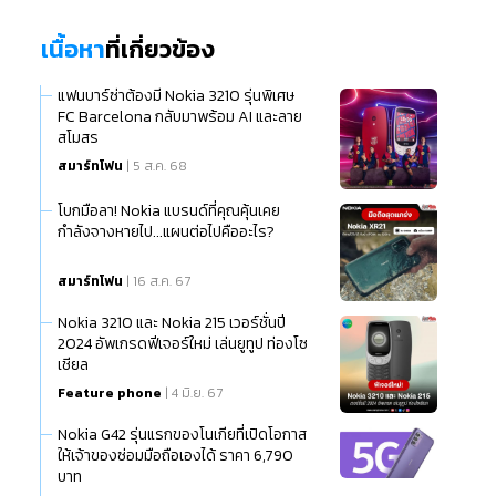
เนื้อหา
ที่เกี่ยวข้อง
แฟนบาร์ซ่าต้องมี Nokia 3210 รุ่นพิเศษ
FC Barcelona กลับมาพร้อม AI และลาย
สโมสร
สมาร์ทโฟน
| 5 ส.ค. 68
โบกมือลา! Nokia แบรนด์ที่คุณคุ้นเคย
กำลังจางหายไป...แผนต่อไปคืออะไร?
สมาร์ทโฟน
| 16 ส.ค. 67
Nokia 3210 และ Nokia 215 เวอร์ชั่นปี
2024 อัพเกรดฟีเจอร์ใหม่ เล่นยูทูป ท่องโซ
เชียล
Feature phone
| 4 มิ.ย. 67
Nokia G42 รุ่นแรกของโนเกียที่เปิดโอกาส
ให้เจ้าของซ่อมมือถือเองได้ ราคา 6,790
บาท