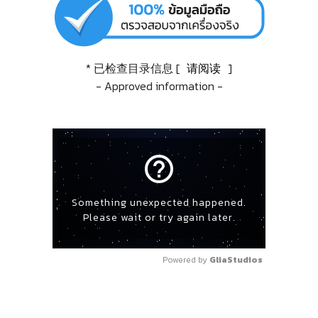
* 已检查目录信息 [
请阅读
]
- Approved information -
help_outline
Something unexpected happened.
Please wait or try again later.
Powered by 
GliaStudios