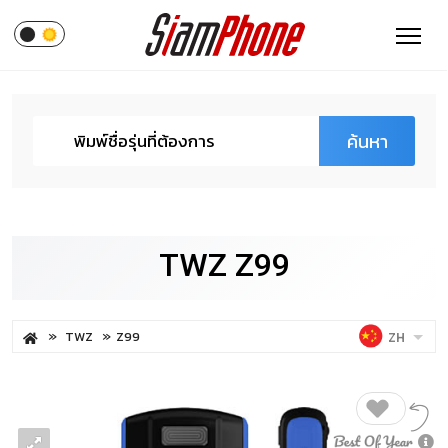
ค้นหา
TWZ Z99
TWZ
Z99
ZH