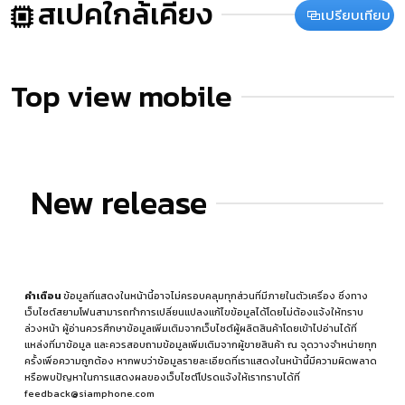
สเปคใกล้เคียง
เปรียบเทียบ
Top view mobile
New release
คำเตือน
ข้อมูลที่แสดงในหน้านี้อาจไม่ครอบคลุมทุกส่วนที่มีภายในตัวเครื่อง ซึ่งทาง
เว็บไซต์สยามโฟนสามารถทำการเปลี่ยนแปลงแก้ไขข้อมูลได้โดยไม่ต้องแจ้งให้ทราบ
ล่วงหน้า ผู้อ่านควรศึกษาข้อมูลเพิ่มเติมจากเว็บไซต์ผู้ผลิตสินค้าโดยเข้าไปอ่านได้ที่
แหล่งที่มาข้อมูล
และควรสอบถามข้อมูลเพิ่มเติมจากผู้ขายสินค้า ณ จุดวางจำหน่ายทุก
ครั้งเพื่อความถูกต้อง หากพบว่าข้อมูลรายละเอียดที่เราแสดงในหน้านี้มีความผิดพลาด
หรือพบปัญหาในการแสดงผลของเว็บไซต์โปรดแจ้งให้เราทราบได้ที่
feedback@siamphone.com