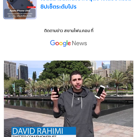
ชิปเซ็ตระดับโปร
ติดตามข่าว
สยามโฟน.คอม
ที่