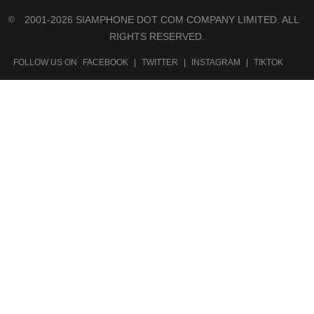
2001-2026 SIAMPHONE DOT COM COMPANY LIMITED. ALL
©
RIGHTS RESERVED.
FOLLOW US ON
FACEBOOK
|
TWITTER
|
INSTAGRAM
|
TIKTOK