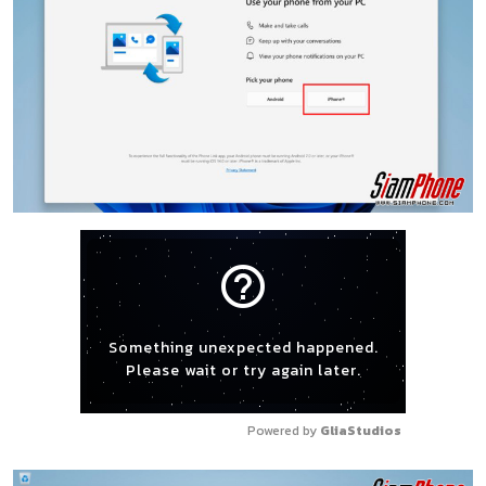
help_outline
Something unexpected happened.
Please wait or try again later.
Powered by 
GliaStudios