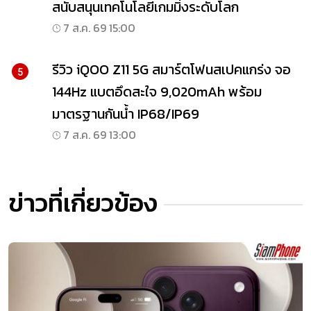
สนับสนุนเทคโนโลยีเกมมิ่งระดับโลก
7 ส.ค. 69 15:00
รีวิว iQOO Z11 5G สมาร์ตโฟนสเปคแกร่ง จอ
5
144Hz แบตอึดสะใจ 9,020mAh พร้อม
มาตรฐานกันน้ำ IP68/IP69
7 ส.ค. 69 13:00
ข่าวที่เกี่ยวข้อง