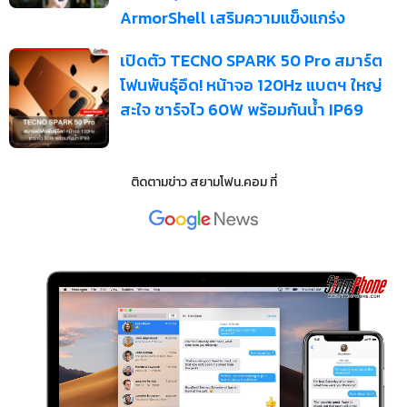
ArmorShell เสริมความแข็งแกร่ง
เปิดตัว TECNO SPARK 50 Pro สมาร์ต
โฟนพันธุ์อึด! หน้าจอ 120Hz แบตฯ ใหญ่
สะใจ ชาร์จไว 60W พร้อมกันน้ำ IP69
ติดตามข่าว
สยามโฟน.คอม
ที่