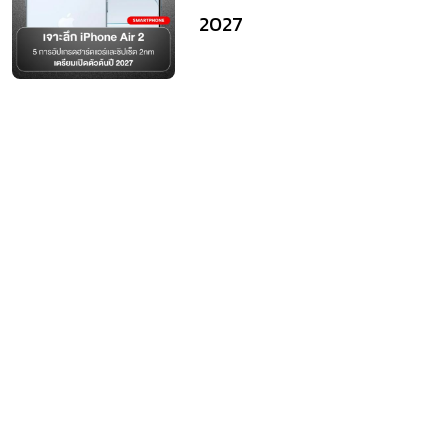
5 การอัปเกรดฮาร์ดแวร์และชิป
เซ็ต 2nm เตรียมเปิดตัวต้นปี
2027