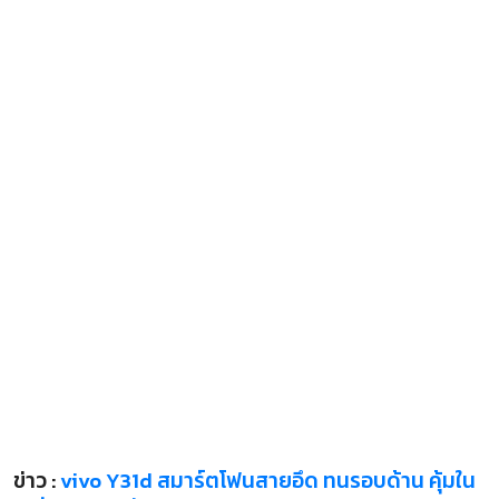
ข่าว :
vivo Y31d สมาร์ตโฟนสายอึด ทนรอบด้าน คุ้มใน