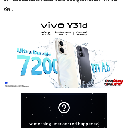
อ่อน
help_outline
Something unexpected happened.