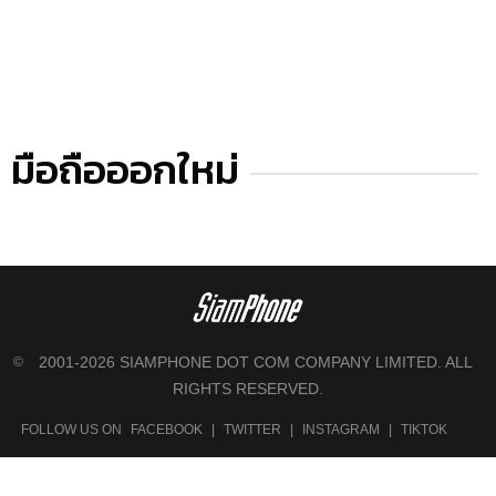
มือถือออกใหม่
2001-2026 SIAMPHONE DOT COM COMPANY LIMITED. ALL
©
RIGHTS RESERVED.
FOLLOW US ON
FACEBOOK
|
TWITTER
|
INSTAGRAM
|
TIKTOK