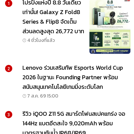
โปรปังแห่งปี 8.8 วันเดียว
1
เท่านั้น! Galaxy Z Fold8
Series & Flip8 จัดเต็ม
ส่วนลดสูงสุด 26,772 บาท
4 ชั่วโมงที่แล้ว
Lenovo ร่วมเสริมทัพ Esports World Cup
2
2026 ในฐานะ Founding Partner พร้อม
สนับสนุนเทคโนโลยีเกมมิ่งระดับโลก
7 ส.ค. 69 15:00
รีวิว iQOO Z11 5G สมาร์ตโฟนสเปคแกร่ง จอ
3
144Hz แบตอึดสะใจ 9,020mAh พร้อม
มาตรฐานกันน้ำ IP68/IP69