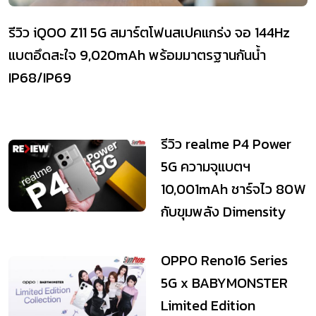
รีวิว iQOO Z11 5G สมาร์ตโฟนสเปคแกร่ง จอ 144Hz
แบตอึดสะใจ 9,020mAh พร้อมมาตรฐานกันน้ำ
IP68/IP69
รีวิว realme P4 Power
5G ความจุแบตฯ
10,001mAh ชาร์จไว 80W
กับขุมพลัง Dimensity
7400 Ultra
OPPO Reno16 Series
5G x BABYMONSTER
Limited Edition