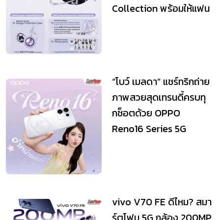
Collection พร้อมให้แฟน
ๆ เป็นเจ้าของแล้ว
“โบว์ เมลดา” แชร์ทริกถ่าย
ภาพสวยสุดเทรนดี้ครบทุ
กช็อตด้วย OPPO
Reno16 Series 5G
vivo V70 FE ดีไหม? สมา
ร์ตโฟน 5G กล้อง 200MP