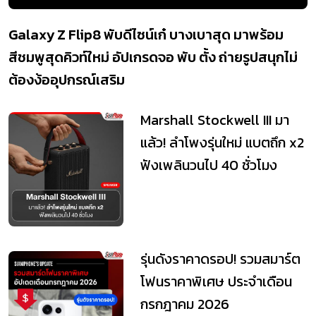
Galaxy Z Flip8 พับดีไซน์เก๋ บางเบาสุด มาพร้อม
สีชมพูสุดคิวท์ใหม่ อัปเกรดจอ พับ ตั้ง ถ่ายรูปสนุกไม่
ต้องง้ออุปกรณ์เสริม
Marshall Stockwell III มา
แล้ว! ลำโพงรุ่นใหม่ แบตถึก x2
ฟังเพลินวนไป 40 ชั่วโมง
รุ่นดังราคาดรอป! รวมสมาร์ต
โฟนราคาพิเศษ ประจำเดือน
กรกฎาคม 2026