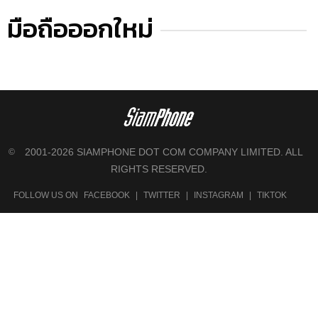
มือถือออกใหม่
2001-2026 SIAMPHONE DOT COM COMPANY LIMITED. ALL
©
RIGHTS RESERVED.
FOLLOW US ON
FACEBOOK
|
TWITTER
|
INSTAGRAM
|
TIKTOK