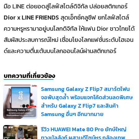
มือ LINE ต่อยอดสู่ไลฟ์สไตล์ดิจิทัล ปล่อยสติกเกอร์
Dior x LINE FRIENDS
สุดเอ็กซ์คลูซีฟ ยกไลฟ์สไตล์
ความหรูหรามาอยู่บนโลกดิจิทัล ให้แฟน Dior ชาวไทยได้
สัมผัสประสบการณ์ใหม่ เชื่อมโยงโลกแฟชั่นระดับไฮเอน
ด์และความตื่นเต้นบนโลกออนไลน์ผ่านสติกเกอร์
บทความที่เกี่ยวข้อง
Samsung Galaxy Z Flip7 สมาร์ตโฟน
จอพับสุดล้ำ พร้อมแจกโค้ดส่วนลดพิเศษ
สำหรับ Galaxy Z Flip7 และสินค้า
Samsung อื่นๆ อีกมากมาย
รีวิว HUAWEI Mate 80 Pro ยักษ์ใหญ่
ทวงบัลลังก์ ผสานดีไซน์หรู กล้องเทพ