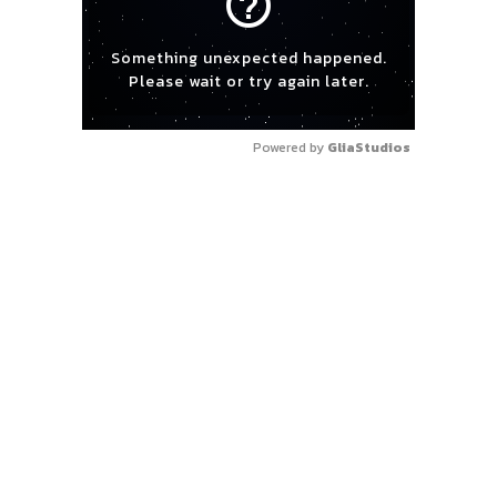
help_outline
Something unexpected happened.
Please wait or try again later.
Powered by 
GliaStudios