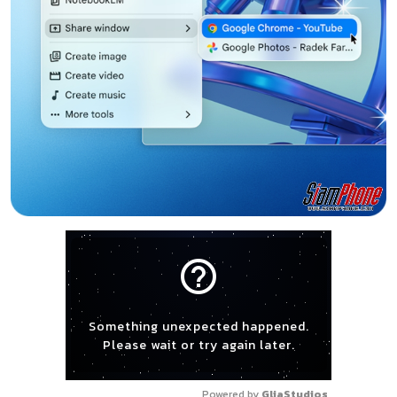
help_outline
Something unexpected happened.
Please wait or try again later.
Powered by 
GliaStudios