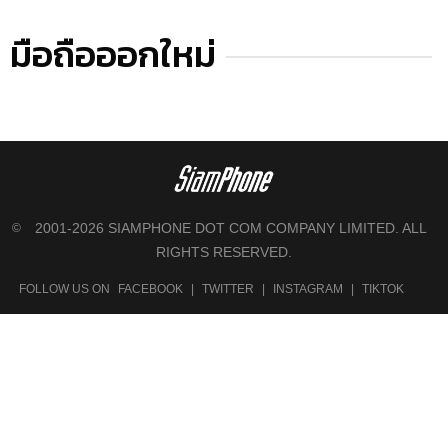
มือถือออกใหม่
2001-2026 SIAMPHONE DOT COM COMPANY LIMITED. ALL
©
RIGHTS RESERVED.
FOLLOW US ON
FACEBOOK
|
TWITTER
|
INSTAGRAM
|
TIKTOK