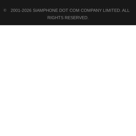
2001-2026 SIAMPHONE DOT COM COMPANY LIMITED. ALL
©
RIGHTS RESERVED.
FOLLOW US ON
FACEBOOK
|
TWITTER
|
INSTAGRAM
|
TIKTOK