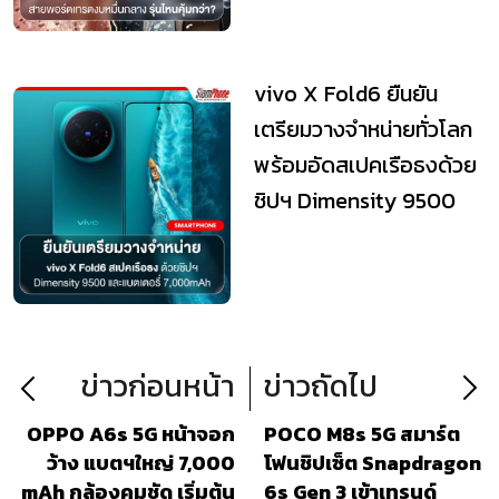
vivo X Fold6 ยืนยัน
เตรียมวางจำหน่ายทั่วโลก
พร้อมอัดสเปคเรือธงด้วย
ชิปฯ Dimensity 9500
และแบตเตอรี่...
ข่าวก่อนหน้า
ข่าวถัดไป
OPPO A6s 5G หน้าจอก
POCO M8s 5G สมาร์ต
ว้าง แบตฯใหญ่ 7,000
โฟนชิปเซ็ต Snapdragon
mAh กล้องคมชัด เริ่มต้น
6s Gen 3 เข้าเทรนด์