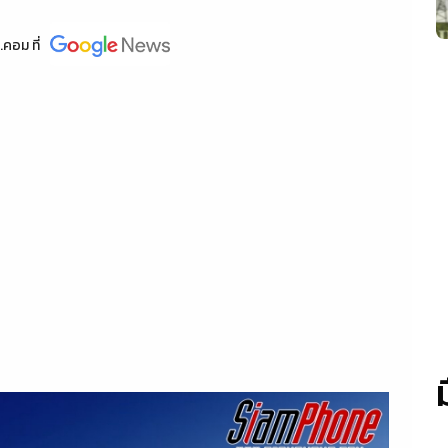
.คอม
ที่