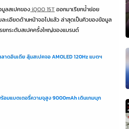
อมูลสเปคของ
iQOO 15T
ออกมาเรียกน้ำย่อย
รายละเอียดด้านหน้าจอไปแล้ว ล่าสุดเป็นคิวของข้อมูล
ารยกระดับสเปคครั้งใหญ่ของแบรนด์
ตลาดอินเดีย ลุ้นสเปคจอ AMOLED 120Hz แบตฯ
ร้อมแบตเตอรี่ความจุสูง 9000mAh เดินเกมบุก