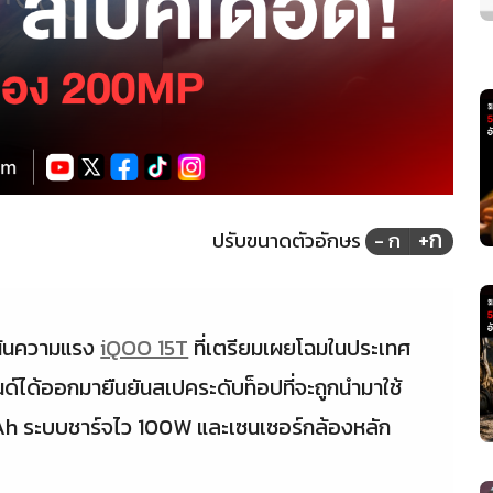
+ก
ปรับขนาดตัวอักษร
- ก
เน้นความแรง
iQOO 15T
ที่เตรียมเผยโฉมในประเทศ
์ได้ออกมายืนยันสเปคระดับท็อปที่จะถูกนำมาใช้
mAh ระบบชาร์จไว 100W และเซนเซอร์กล้องหลัก