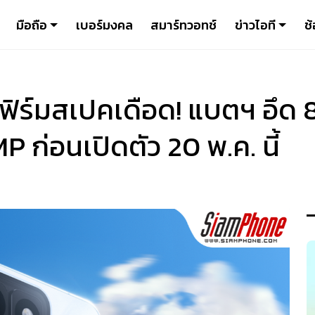
มือถือ
เบอร์มงคล
สมาร์ทวอทช์
ข่าวไอที
ช้
ฟิร์มสเปคเดือด! แบตฯ อึด
ก่อนเปิดตัว 20 พ.ค. นี้