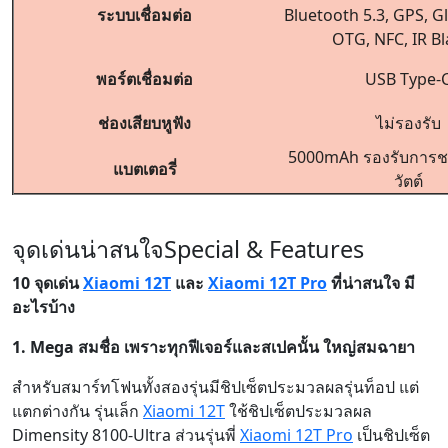
ระบบเชื่อมต่อ
Bluetooth 5.3, GPS, G
OTG, NFC, IR Bl
พอร์ตเชื่อมต่อ
USB Type-
ช่องเสียบหูฟัง
ไม่รองรับ
5000mAh รองรับการชา
แบตเตอรี่
วัตต์
จุดเด่นน่าสนใจ
Special & Features
10 จุดเด่น
Xiaomi 12T
และ
Xiaomi 12T Pro
ที่น่าสนใจ มี
อะไรบ้าง
1. Mega สมชื่อ เพราะทุกฟีเจอร์และสเปคนั้น ใหญ่สมฉายา
สำหรับสมาร์ทโฟนทั้งสองรุ่นมีชิปเซ็ตประมวลผลรุ่นท็อป แต่
แตกต่างกัน รุ่นเล็ก
Xiaomi 12T
ใช้ชิปเซ็ตประมวลผล
Dimensity 8100-Ultra ส่วนรุ่นพี่
Xiaomi 12T Pro
เป็นชิปเซ็ต