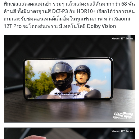
พิกเซลแสดงผลแม่นยำ รวมๆ แล้วแสดงผลสีสันมากกว่า 68 พัน
ล้านสี ทั้งมีมาตรฐานสี DCI-P3 กับ HDR10+ เรียกได้ว่าการเล่น
เกมและรับชมคอนเทนต์เต็มอิ่มในทุกเฟรมภาพ ทว่า Xiaomi
12T Pro จะโดดเด่นเพราะมีเทคโนโลยี Dolby Vision