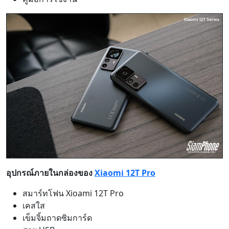
อุปกรณ์ภายในกล่องของ
Xiaomi 12T Pro
สมาร์ทโฟน Xioami 12T Pro
เคสใส
เข็มจิ้มถาดซิมการ์ด