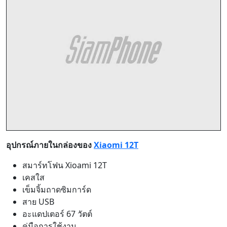
อุปกรณ์ภายในกล่องของ
Xiaomi 12T
สมาร์ทโฟน Xioami 12T
เคสใส
เข็มจิ้มถาดซิมการ์ด
สาย USB
อะแดปเตอร์ 67 วัตต์
คู่มือการใช้งาน