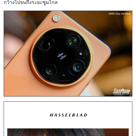
กว้างไปจนถึงระยะซูมไกล