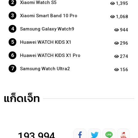
2
Xiaomi Watch S5
1,395
3
Xiaomi Smart Band 10 Pro
1,068
4
Samsung Galaxy Watch9
944
5
Huawei WATCH KIDS X1
296
6
Huawei WATCH KIDS X1 Pro
274
7
Samsung Watch Ultra2
156
แก็ดเจ็ท
193,994