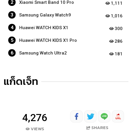
2
Xiaomi Smart Band 10 Pro
1,111
3
Samsung Galaxy Watch9
1,016
4
Huawei WATCH KIDS X1
300
5
Huawei WATCH KIDS X1 Pro
286
6
Samsung Watch Ultra2
181
แก็ดเจ็ท
4,276
SHARES
VIEWS