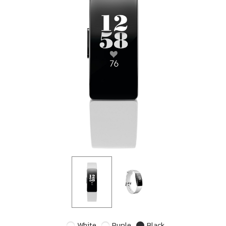
White
Puple
Black