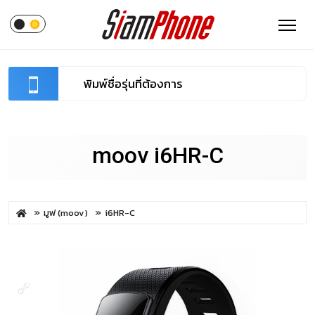
moov i6HR-C
มูฟ (moov)
i6HR-C