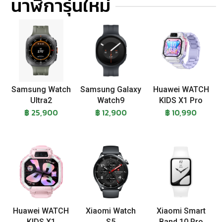
นาฬิการุ่นใหม่
Samsung Watch
Samsung Galaxy
Huawei WATCH
Ultra2
Watch9
KIDS X1 Pro
฿ 25,900
฿ 12,900
฿ 10,990
Huawei WATCH
Xiaomi Watch
Xiaomi Smart
KIDS X1
S5
Band 10 Pro