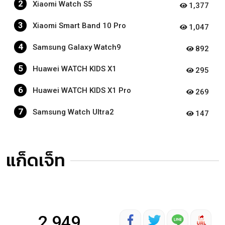
2
Xiaomi Watch S5
1,377
3
Xiaomi Smart Band 10 Pro
1,047
4
Samsung Galaxy Watch9
892
5
Huawei WATCH KIDS X1
295
6
Huawei WATCH KIDS X1 Pro
269
7
Samsung Watch Ultra2
147
แก็ดเจ็ท
2,949