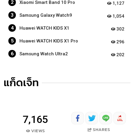
2
Xiaomi Smart Band 10 Pro
1,127
3
Samsung Galaxy Watch9
1,054
4
Huawei WATCH KIDS X1
302
5
Huawei WATCH KIDS X1 Pro
296
6
Samsung Watch Ultra2
202
แก็ดเจ็ท
7,165
SHARES
VIEWS