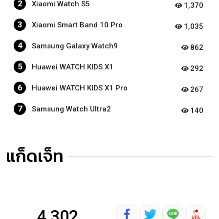
2
Xiaomi Watch S5
1,370
3
Xiaomi Smart Band 10 Pro
1,035
4
Samsung Galaxy Watch9
862
5
Huawei WATCH KIDS X1
292
6
Huawei WATCH KIDS X1 Pro
267
7
Samsung Watch Ultra2
140
แก็ดเจ็ท
4,302