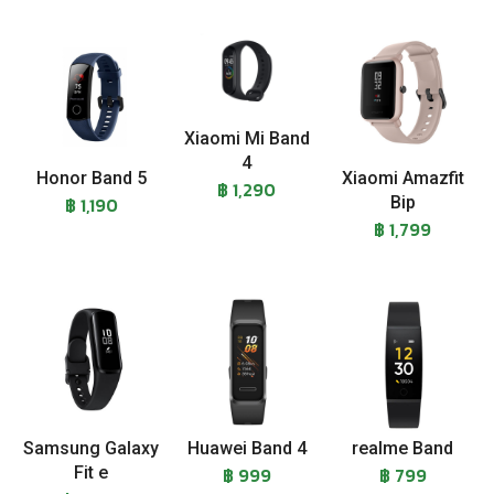
Xiaomi Mi Band
4
Honor Band 5
Xiaomi Amazfit
฿ 1,290
฿ 1,190
Bip
฿ 1,799
Samsung Galaxy
Huawei Band 4
realme Band
Fit e
฿ 999
฿ 799