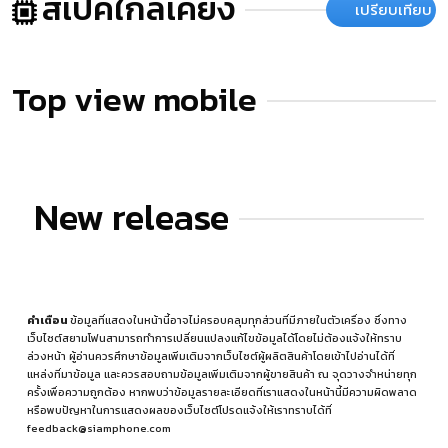
สเปคใกล้เคียง
เปรียบเทียบ
Top view mobile
New release
คำเตือน
ข้อมูลที่แสดงในหน้านี้อาจไม่ครอบคลุมทุกส่วนที่มีภายในตัวเครื่อง ซึ่งทาง
เว็บไซต์สยามโฟนสามารถทำการเปลี่ยนแปลงแก้ไขข้อมูลได้โดยไม่ต้องแจ้งให้ทราบ
ล่วงหน้า ผู้อ่านควรศึกษาข้อมูลเพิ่มเติมจากเว็บไซต์ผู้ผลิตสินค้าโดยเข้าไปอ่านได้ที่
แหล่งที่มาข้อมูล
และควรสอบถามข้อมูลเพิ่มเติมจากผู้ขายสินค้า ณ จุดวางจำหน่ายทุก
ครั้งเพื่อความถูกต้อง หากพบว่าข้อมูลรายละเอียดที่เราแสดงในหน้านี้มีความผิดพลาด
หรือพบปัญหาในการแสดงผลของเว็บไซต์โปรดแจ้งให้เราทราบได้ที่
feedback@siamphone.com