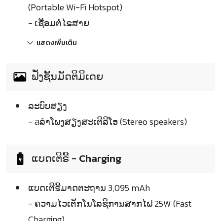
(Portable Wi-Fi Hotspot)
- ເຊື່ອມຕໍ່ໄຣສາຍ
แสดงเพิ่มเติม
ຟັ່ງຊັ້ນມັດຕິມິເດຍ
ລະບົບສຽງ
- ลລຳໂພງສຽງສະເຕີລີໂອ (Stereo speakers)
ແບດເຕີຣີ້ - Charging
ແບດເຕີຣີ້ມາດຕະຖານ 3,095 mAh
- ຄວາມໄວເຕັກໂນໂລຊີການສາກໄຟ 25W (Fast
Charging)