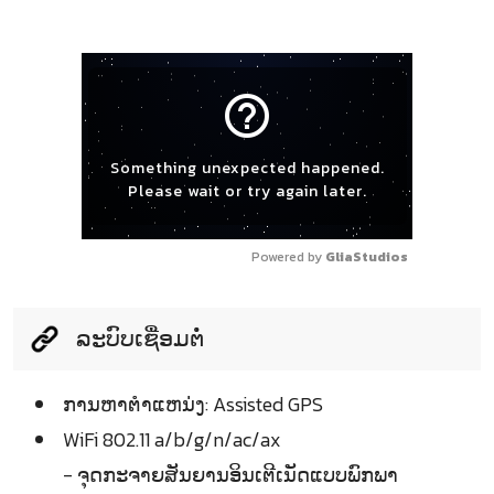
help_outline
Something unexpected happened.
Please wait or try again later.
Powered by 
GliaStudios
ລະບົບເຊື່ອມຕໍ່
ການຫາຕຳແຫນ່ງ: Assisted GPS
WiFi 802.11 a/b/g/n/ac/ax
- ຈຸດກະຈາຍສັນຍານອິນເຕີເນັດແບບພົກພາ