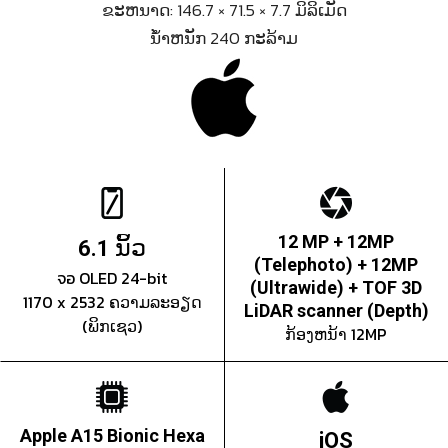
ຂະຫນາດ: 146.7 × 71.5 × 7.7 ມິລິເມັດ
ນ້ຳຫນັກ 240 ກະລ້າມ
ນິ້ວ
12 MP + 12MP
6.1
(Telephoto) + 12MP
จอ OLED 24-bit
(Ultrawide) + TOF 3D
1170 x 2532 ຄວາມລະອຽດ
LiDAR scanner (Depth)
(ພິກເຊວ)
ກ້ອງຫນ້າ 12MP
Apple A15 Bionic Hexa
iOS