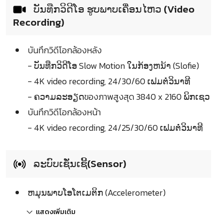
ບັນທືກວິດີໂອ ຮູບພາບເຄື່ອນໄຫວ (Video
Recording)
บันทึกวิดีโอกล้องหลัง
- ບັນທືກວິດີໂອ Slow Motion ໃນກ້ອງຫນ້າ (Slofie)
- 4K video recording, 24/30/60 ເຟມຕໍ່ວິນາທີ
- ຄວາມລະອຽດของภาพสูงสุด 3840 x 2160 ພິກເຊວ
บันทึกวิดีโอกล้องหน้า
- 4K video recording, 24/25/30/60 ເຟມຕໍ່ວິນາທີ
ລະບົບເຊັ່ນເຊີ້(Sensor)
ຫມຸນພາບໂອໂຕເມຕິກ (Accelerometer)
แสดงเพิ่มเติม