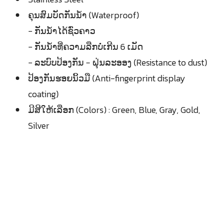
ຄຸນສົມບັດກັນນ້ຳ (Waterproof)
- ກັນນ້ຳໄດ້ຊົ່ວຄາວ
- ກັນນ້ຳທີ່ຄວາມລືກບໍ່ເກີນ 6 ເມັດ
- ລະບົບປ້ອງກັນ - ຝຸ່ນລະອອງ (Resistance to dust)
ປ້ອງກັນຮອຍນິ້ວມື (Anti-fingerprint display
coating)
ມີສີໃຫ້ເລືອກ (Colors) : Green, Blue, Gray, Gold,
Silver