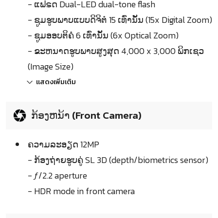
- ແຟຣດ Dual-LED dual-tone flash
- ຊູມຮູບພາບແບບດິຈິຕໍ 15 ເທົ່ານັ້ນ (15x Digital Zoom)
- ຊູມອອບຕິຄໍ 6 ເທົ່ານັ້ນ (6x Optical Zoom)
- ຂະຫນາດຮູບພາບສູງສຸດ 4,000 x 3,000 ພິກເຊວ
(Image Size)
แสดงเพิ่มเติม
ກ້ອງຫນ້າ (Front Camera)
ຄວາມລະອຽດ 12MP
- ກ້ອງຖ່າຍຮູບຄູ່ SL 3D (depth/biometrics sensor)
- ƒ/2.2 aperture
- HDR mode in front camera