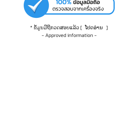
* ຂໍ້ມູນມືຖືກວດສອບແລ້ວ [
ໂປດອ່ານ
]
- Approved information -