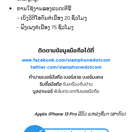
ການໃຊ້ງານຂອງແບດເຕີຣີ້
- ເບິ່ງວິດີໂອດົນຕໍ່ເນື່ອງ 20 ຊົ່ວໂມງ
- ຟັງເພງຕໍ່ເນື່ອງ 75 ຊົ່ວໂມງ
ติดตามข้อมูลมือถือได้ที่
www.facebook.com/siamphonedotcom
twitter.com/siamphonedotcom
ทำนายเบอร์มือถือ เบอร์สวย เบอร์มงคล
รับซื้อมือถือ
รับเครื่องถึงบ้าน
บูลอาเมอร์
ฟิล์มกระจกกันรอยมือถือ
Apple iPhone 13 Pro ລີວິວ
ແຫລ່ງທີ່ມາ (ສາກົນ)