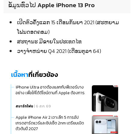
ຂໍ້ມູນທົ່ວໄປ Apple iPhone 13 Pro
ເປີດຕົວຄັ້ງແລກ 15 ເດືອນກັນຍາ 2021 (ສະຫຍາມ
ໂຟນດອດຄອມ)
ສະຖານະ ມີຂາຍໃນປະເທດໄທ
ວາງຈຳຫນ່າຍ Q4 2021 (ເດືອນຕຸລາ 64)
เนื้อหา
ที่เกี่ยวข้อง
iPhone Ultra อาจต้องแลกกับฟีเจอร์บาง
อย่าง เพื่อให้ได้ดีไซน์ตามที่ Apple ต้องการ
สมาร์ทโฟน
| 6 ส.ค. 69
Apple iPhone Air 2 เจาะลึก 5 การอัป
เกรดฮาร์ดแวร์และชิปเซ็ต 2nm เตรียมเปิด
ตัวต้นปี 2027