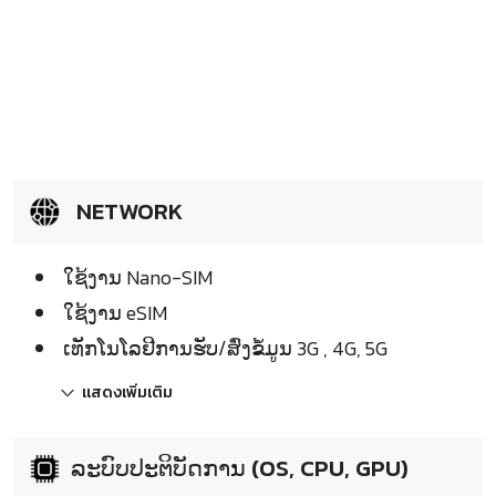
NETWORK
ໃຊ້ງານ Nano-SIM
ໃຊ້ງານ eSIM
ເທັກໂນໂລຢີການຮັບ/ສົ່ງຂໍ້ມູນ 3G , 4G, 5G
แสดงเพิ่มเติม
ລະບົບປະຕິບັດການ (OS, CPU, GPU)