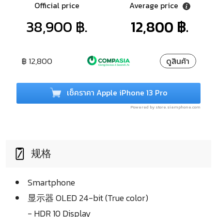
Official price
Average price
38,900 ฿.
12,800 ฿.
฿ 12,800
ดูสินค้า
เช็คราคา Apple iPhone 13 Pro
Powered by store.siamphone.com
规格
Smartphone
显示器 OLED 24-bit (True color)
- HDR 10 Display