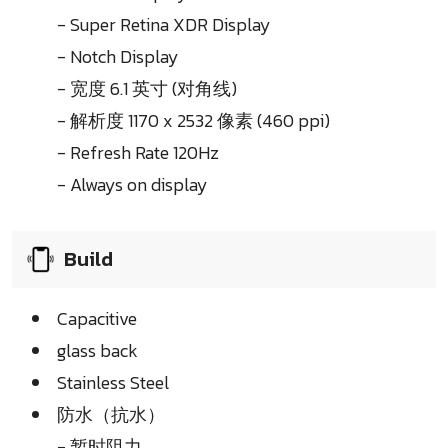
- Super Retina XDR Display
- Notch Display
- 宽度 6.1 英寸 (对角线)
- 解析度 1170 x 2532 像素 (460 ppi)
- Refresh Rate 120Hz
- Always on display
Build
Capacitive
glass back
Stainless Steel
防水（抗水）
- 暂时阻力