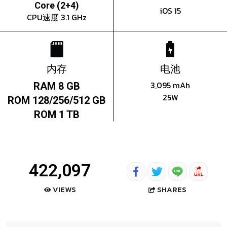
Core (2+4)
iOS 15
CPU速度 3.1 GHz
内存
电池
3,095 mAh
RAM 8 GB
25W
ROM 128/256/512 GB
ROM 1 TB
422,097
SHARES
VIEWS