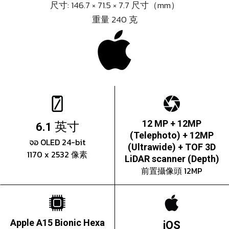
尺寸: 146.7 × 71.5 × 7.7 尺寸（mm）
重量 240 克
英寸
12 MP + 12MP
6.1
(Telephoto) + 12MP
จอ OLED 24-bit
(Ultrawide) + TOF 3D
1170 x 2532 像素
LiDAR scanner (Depth)
前置攝像頭 12MP
Apple A15 Bionic Hexa
iOS