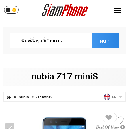
ค้นหา
nubia Z17 miniS
nubia
Z17 miniS
EN