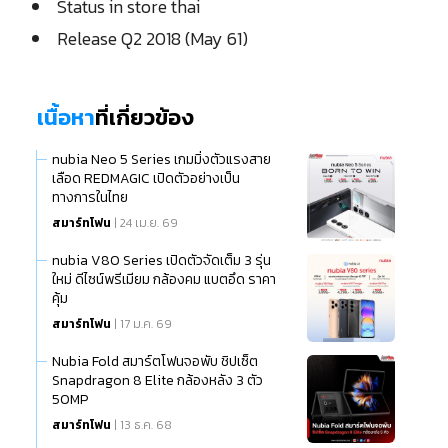
Status in store thai
Release Q2 2018 (May 61)
เนื้อหา
ที่เกี่ยวข้อง
nubia Neo 5 Series เกมมิ่งตัวแรงสาย
เลือด REDMAGIC เปิดตัวอย่างเป็น
ทางการในไทย
สมาร์ทโฟน
| 24 เม.ย. 69
nubia V80 Series เปิดตัวจัดเต็ม 3 รุ่น
ใหม่ ดีไซน์พรีเมียม กล้องคม แบตอึด ราคา
คุ้ม
สมาร์ทโฟน
| 17 ม.ค. 69
Nubia Fold สมาร์ตโฟนจอพับ ชิปเซ็ต
Snapdragon 8 Elite กล้องหลัง 3 ตัว
50MP
สมาร์ทโฟน
| 13 ธ.ค. 68