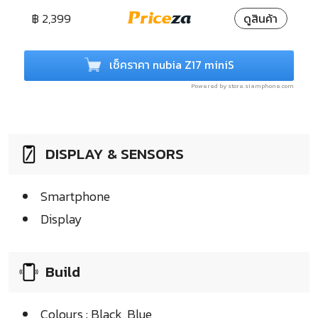
฿ 2,399
ดูสินค้า
เช็คราคา nubia Z17 miniS
Powered by store.siamphone.com
DISPLAY & SENSORS
Smartphone
Display
Build
Colours : Black, Blue