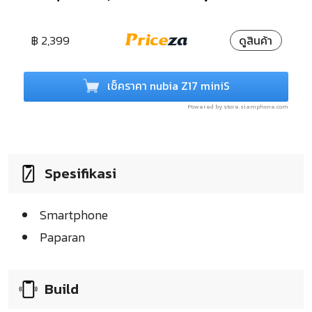
฿ 2,399
ดูสินค้า
เช็คราคา nubia Z17 miniS
Powered by store.siamphone.com
Spesifikasi
Smartphone
Paparan
Build