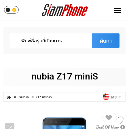
ค้นหา
nubia Z17 miniS
nubia
Z17 miniS
MS