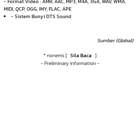
- Format Video : AMR, AAC, MP3, M4A, 3GA, WAV, WMA,
MIDI, QCP, OGG, IMY, FLAC, APE
- Sistem Bunyi DTS Sound
Sumber (Global)
* nonems [
Sila Baca
]
- Preliminary information -