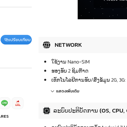
เปรียบเทียบ
NETWORK
ໃຊ້ງານ Nano-SIM
ຮອງຮັບ 2 ຊິມກ໊າດ
ເທັກໂນໂລຢີການຮັບ/ສົ່ງຂໍ້ມູນ 2G, 3G
แสดงเพิ่มเติม
ລະບົບປະຕິບັດການ (OS, CPU,
ARES