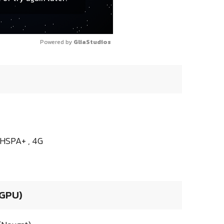
Powered by 
GliaStudios
: HSPA+ , 4G
 GPU)