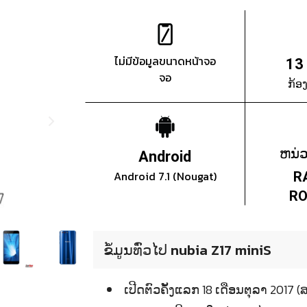
ไม่มีข้อมูลขนาดหน้าจอ
13
จอ
ກ້ອ
ຫນ່
Android
Android 7.1 (Nougat)
R
RO
ຂໍ້ມູນທົ່ວໄປ nubia Z17 miniS
ເປີດຕົວຄັ້ງແລກ 18 ເດືອນຕຸລາ 20