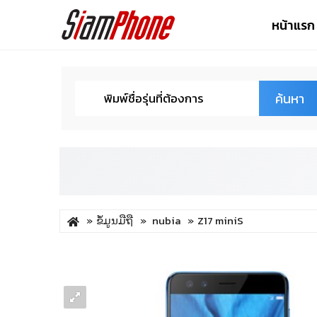
หน้าแรก
ค้นหา
ຂໍ້ມູນມືຖື
nubia
Z17 miniS