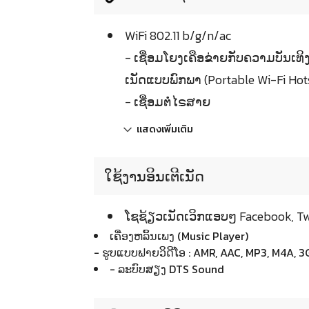
WiFi 802.11 b/g/n/ac
- ເຊື່ອມໂຍງເຄືອຂ່າຍກັບຄວາມບັນເທ
ເນັດແບບພົກພາ (Portable Wi-Fi Hot
- ເຊື່ອມຕໍ່ໄຣສາຍ
แสดงเพิ่มเติม
ໃຊ້ງານອິນເຕີເນັດ
ໂຊຊ້ຽວເນັດເວິກແອບໆ Facebook, Tw
ເຄື່ອງຫລິ້ນເພງ (Music Player)
- ຮູບແບບຟາຍວິດີໂອ : AMR, AAC, MP3, M4A, 3
- ລະບົບສຽງ DTS Sound