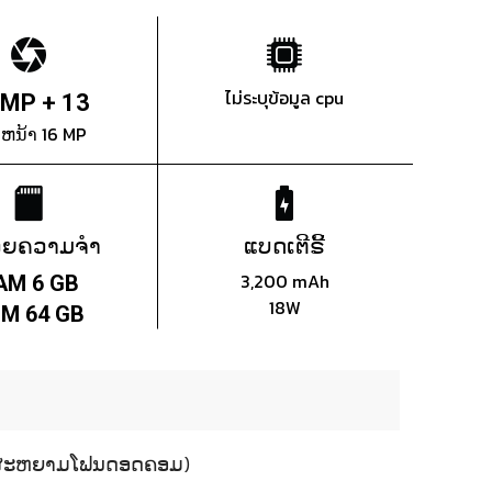
ไม่ระบุข้อมูล cpu
 MP + 13
ງຫນ້າ 16 MP
ວຍຄວາມຈຳ
ແບດເຕີຣີ້
3,200 mAh
AM 6 GB
18W
M 64 GB
17 (ສະຫຍາມໂຟນດອດຄອມ)