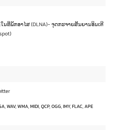
ິງໃນທີ່ພັກອາໄສ (DLNA)- ຈຸດກະຈາຍສັນຍານອິນເຕີ
spot)
itter
GA, WAV, WMA, MIDI, QCP, OGG, IMY, FLAC, APE