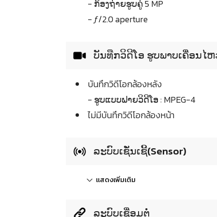
- ກ້ອງຖ່າຍຮູບຄູ່ 5 MP
- ƒ/2.0 aperture
ບັນທືກວິດີໂອ ຮູບພາບເຄື່ອນໄ
บันทึกวิดีโอกล้องหลัง
- ຮູບແບບຟາຍວິດີໂອ : MPEG-4
ไม่มีบันทึกวิดีโอกล้องหน้า
ລະບົບເຊັ່ນເຊີ້(Sensor)
แสดงเพิ่มเติม
ລະບົບເຊື່ອມຕໍ່