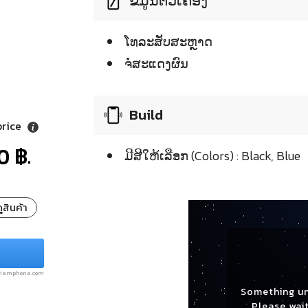
ຂໍ້ມູນຕົວເຄື່ອງ
ໂທລະສັບສະຫຼາດ
ຈໍໍສະແດງຜົນ
Build
price
0 ฿.
ມີສີໃຫ້ເລືອກ (Colors) : Black, Blue
ูสินค้า
.siamphone.com
Something u
Please wait