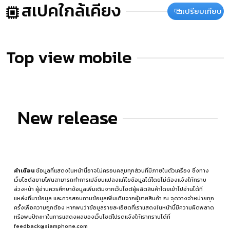
สเปคใกล้เคียง
เปรียบเทียบ
Top view mobile
New release
คำเตือน
ข้อมูลที่แสดงในหน้านี้อาจไม่ครอบคลุมทุกส่วนที่มีภายในตัวเครื่อง ซึ่งทาง
เว็บไซต์สยามโฟนสามารถทำการเปลี่ยนแปลงแก้ไขข้อมูลได้โดยไม่ต้องแจ้งให้ทราบ
ล่วงหน้า ผู้อ่านควรศึกษาข้อมูลเพิ่มเติมจากเว็บไซต์ผู้ผลิตสินค้าโดยเข้าไปอ่านได้ที่
แหล่งที่มาข้อมูล
และควรสอบถามข้อมูลเพิ่มเติมจากผู้ขายสินค้า ณ จุดวางจำหน่ายทุก
ครั้งเพื่อความถูกต้อง หากพบว่าข้อมูลรายละเอียดที่เราแสดงในหน้านี้มีความผิดพลาด
หรือพบปัญหาในการแสดงผลของเว็บไซต์โปรดแจ้งให้เราทราบได้ที่
feedback@siamphone.com