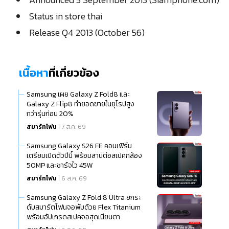
Status in store thai
Release Q4 2013 (October 56)
เนื้อหา
ที่เกี่ยวข้อง
Samsung เผย Galaxy Z Fold8 และ
Galaxy Z Flip8 ทำยอดขายในยุโรปสูง
กว่ารุ่นก่อน 20%
สมาร์ทโฟน
| 7 ส.ค. 69
Samsung Galaxy S26 FE คอนเฟิร์ม
เตรียมเปิดตัวปีนี้ พร้อมสานต่อสเปคกล้อง
50MP และชาร์จไว 45W
สมาร์ทโฟน
| 6 ส.ค. 69
Samsung Galaxy Z Fold 8 Ultra ยกระ
ดับสมาร์ตโฟนจอพับด้วย Flex Titanium
พร้อมอัปเกรดสเปคจอสุดเนียนตา