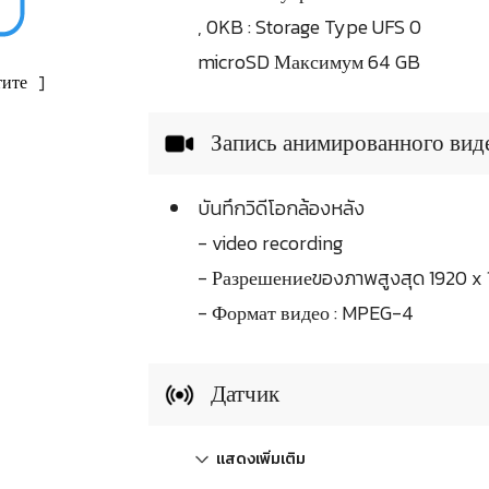
, 0KB : Storage Type UFS 0
microSD Максимум 64 GB
ите
]
Запись анимированного вид
บันทึกวิดีโอกล้องหลัง
- video recording
- Разрешениеของภาพสูงสุด 1920 x
- Формат видео : MPEG-4
Датчик
แสดงเพิ่มเติม