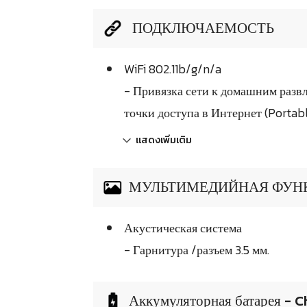
ПОДКЛЮЧАЕМОСТЬ
WiFi 802.11b/g/n/a
- Привязка сети к домашним разв
точки доступа в Интернет (Portabl
แสดงเพิ่มเติม
МУЛЬТИМЕДИЙНАЯ ФУН
Акустическая система
- Гарнитура /разъем 3.5 мм.
Аккумуляторная батарея - C