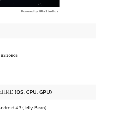
Powered by 
GliaStudios
 вызовов
ИЕ (OS, CPU, GPU)
droid 4.3 (Jelly Bean)