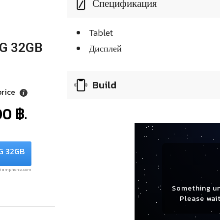
Спецификация
Tablet
3G 32GB
Дисплей
Build
price
0 ฿.
3G 32GB
.siamphone.com
Something u
Please wait