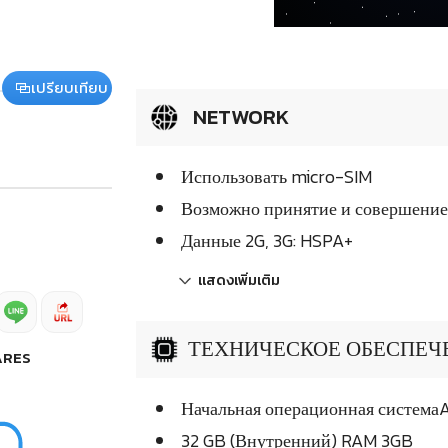
เปรียบเทียบ
NETWORK
Использовать micro-SIM
Возможно принятие и совершение
Данные 2G, 3G: HSPA+
แสดงเพิ่มเติม
ТЕХНИЧЕСКОЕ ОБЕСПЕЧЕН
ARES
Начальная операционная системаAn
32 GB (Внутренний) RAM 3GB