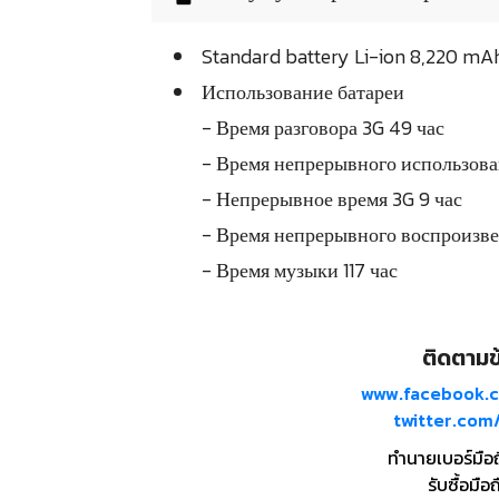
Standard battery Li-ion 8,220 mA
Использование батареи
- Время разговора 3G 49 час
- Время непрерывного использован
- Непрерывное время 3G 9 час
- Время непрерывного воспроизве
- Время музыки 117 час
ติดตามข้
www.facebook.
twitter.co
ทำนายเบอร์มือ
รับซื้อมือถ