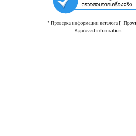
* Проверка информации каталога [
Прочт
- Approved information -