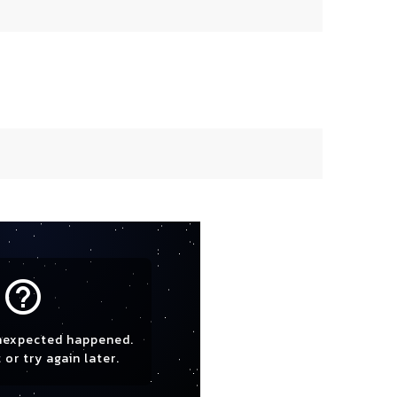
help_outline
nexpected happened.
 or try again later.