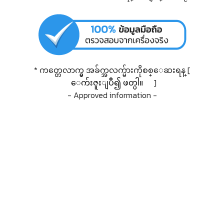
* ကတ္တေလာက္မွ အခ်က္အလက္မ်ားကိုစစ္ေဆးရန္ [
ေက်းဇူးျပဳ၍ ဖတ္ပါ။
]
- Approved information -