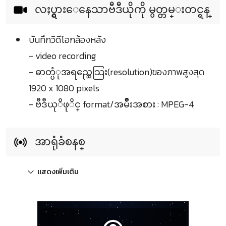
လႈပ္ရွားေနေသာဗီဒီယိုကို မွတ္တမ္းတင္ရန္
บันทึกวิดีโอกล้องหลัง
- video recording
- ဓာတ္ပံုအရည္အေသြး(resolution)ของภาพสูงสุด
1920 x 1080 pixels
- ဗီဒီယုိဖုိင္ format/အမ်ဳိးအစား : MPEG-4
အာရုံခံစနစ္
แสดงเพิ่มเติม