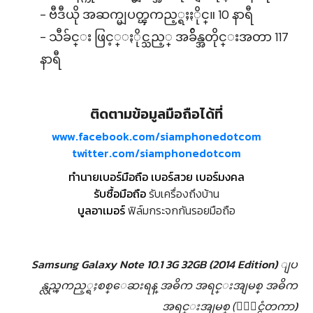
- ဗီဒီယို အဆက္မျပတ္ၾကည့္ရႈႏိုင္။ 10 နာရီ
- သီခ်င္း ဖြင့္ႏိုင္သည့္ အခ်ိန္အတိုင္းအတာ 117
နာရီ
ติดตามข้อมูลมือถือได้ที่
www.facebook.com/siamphonedotcom
twitter.com/siamphonedotcom
ทำนายเบอร์มือถือ เบอร์สวย เบอร์มงคล
รับซื้อมือถือ
รับเครื่องถึงบ้าน
บูลอาเมอร์
ฟิล์มกระจกกันรอยมือถือ
Samsung Galaxy Note 10.1 3G 32GB (2014 Edition) ျပ
န္လည္ၾကည့္ရႈစစ္ေဆးရန္
အဓိက အရင္းအျမစ္
အဓိက
အရင္းအျမစ္ (ႏုိင္ငံတကာ)