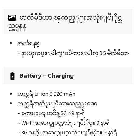
မာတီမီဒီယာ ၾကည့္႐ႈအသုံးျပဳႏိုင္သ
ည့္စနစ္
အသံစနစ္
- နားၾကပ္ေပါက္/စပီကာေပါက္ 3.5 မီလီမီတာ
Battery - Charging
ဘက္ထရီ Li-ion 8,220 mAh
ဘက္ထရီအသံုးျပဳထားသည့္ပမာဏ
- စကားေျပာခ်ိန္ 3G 49 နာရီ
- Wi-Fi အဆက္မျပတ္အသံုးျပဳႏိုင္။ 9 နာရီ
- 3G စနစ္ကို အဆက္မျပတ္အသံုးျပဳႏိုင္။ 9 နာရီ