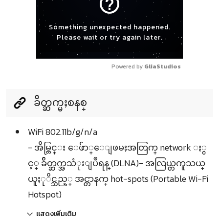
help_outline
Something unexpected happened.
Please wait or try again later.
Powered by 
GliaStudios
ခ်ိတ္ဆက္မႈစနစ္
WiFi 802.11b/g/n/a
- အိမ္တြင္း ေဖ်ာ္ေျဖမႈအတြက္ network ႏွ
င့္ ခ်ိတ္ဆက္အသံုးျပဳရန္ (DLNA)- အလြယ္တကူသယ္
ယူႏုိင္သည့္ အင္တာနက္ hot-spots (Portable Wi-Fi
Hotspot)
แสดงเพิ่มเติม