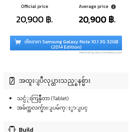
Official price
Average price
20,900 ฿.
20,900 ฿.
เช็คราคา Samsung Galaxy Note 10.1 3G 32GB
(2014 Edition)
Powered by store.siamphone.com
အထူးျပဳလုပ္ထားသည့္စနစ္မ်ား
သင္ပံုးကြန္ပ်ဳတာ (Tablet)
အခ်က္အလက္မ်ားျပမ်က္ႏွာျပင္
Build