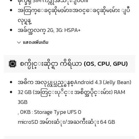
မိုက္ခရို SIM ကဒ္ကိုအသံုးျပဳပါ။
အထြက္ေခၚဆိုမႈမ်ား၊အ၀င္ေခၚဆိုမႈမ်ား ျပဳ
လုပ္ရန္
အခ်က္အလက္ 2G, 3G: HSPA+
แสดงเพิ่มเติม
စက္ပိုင္းဆိုင္ရာ ကိရိယာ (OS, CPU, GPU)
အဓိက အလုပ္လုပ္သည့္စနစ္Android 4.3 (Jelly Bean)
32 GB (အတြင္းပုိင္း အစိတ္အပိုင္းမ်ား) RAM
3GB
, 0KB : Storage Type UFS 0
microSD အမ်ားဆံုး/အႀကီးဆံုး 64 GB