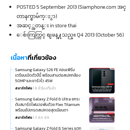
POSTED 5 September 2013 (Siamphone.com အင္
တာနက္စာမ်က္ႏွာ)
အဆင့္အတန္း in store thai
ေစ်းကြက္တြင္ စျဖန္႔သည္။ Q4 2013 (October 56)
เนื้อหา
ที่เกี่ยวข้อง
Samsung Galaxy S26 FE คอนเฟิร์ม
เตรียมเปิดตัวปีนี้ พร้อมสานต่อสเปคกล้อง
50MP และชาร์จไว 45W
สมาร์ทโฟน
| 8 ชั่วโมงที่แล้ว
Samsung Galaxy Z Fold 8 Ultra ยกระ
ดับสมาร์ตโฟนจอพับด้วย Flex Titanium
พร้อมอัปเกรดสเปคจอสุดเนียนตา
สมาร์ทโฟน
| 3 ส.ค. 69
Samsung Galaxy Z Fold 8 Series แตก