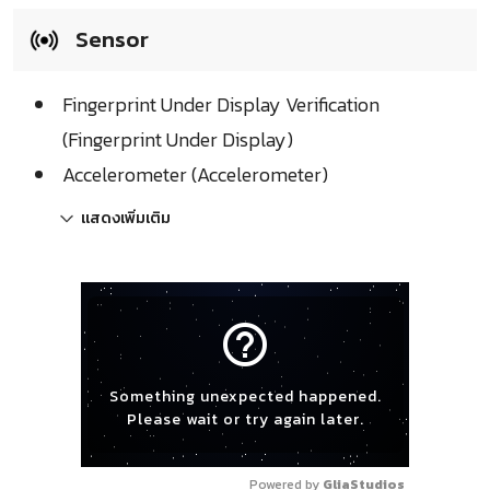
Sensor
Fingerprint Under Display Verification
(Fingerprint Under Display)
Accelerometer (Accelerometer)
แสดงเพิ่มเติม
help_outline
Something unexpected happened.
Please wait or try again later.
Powered by 
GliaStudios