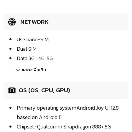
NETWORK
Use nano-SIM
Dual SIM
Data 3G , 4G, 5G
แสดงเพิ่มเติม
OS (OS, CPU, GPU)
Primary operating systemAndroid Joy UI 12.8
based on Android 11
Chipset : Qualcomm Snapdragon 888+ 5G