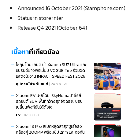
Announced 16 October 2021 (Siamphone.com)
Status in store inter
Release Q4 2021 (October 64)
เนื้อหา
ที่เกี่ยวข้อง
ไซลุน ไทยแลนด์ นำ Xiaomi SU7 Ultra และ
แบรนด์ยางพรีเมี่ยม VOGUE Tire ร่วมจัด
แสดงในงาน IMPACT SPEED FEST 2026
อุปกรณ์ประดับยนต์
| 24 ก.ค. 69
Xiaomi EV เผยโฉม ‘SkyNomad’ ซีรีส์
รถยนต์ SUV พื้นที่กว้างสุดอัจฉริยะ ปรับ
เปลี่ยนฟังก์ชันได้ดั่งใจ
EV
| 14 ก.ค. 69
Xiaomi 18 Pro สเปคหลุดล่าสุดชูเรือธง
กล้องคู่ 200MP พร้อมชิป 2nm และจอกัน