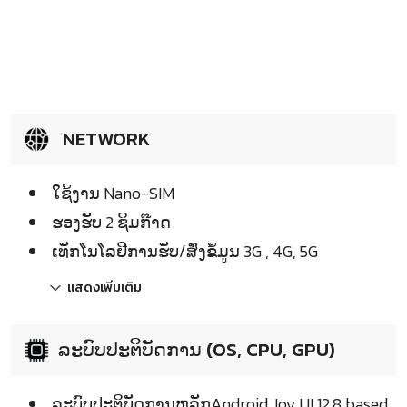
NETWORK
ໃຊ້ງານ Nano-SIM
ຮອງຮັບ 2 ຊິມກ໊າດ
ເທັກໂນໂລຢີການຮັບ/ສົ່ງຂໍ້ມູນ 3G , 4G, 5G
แสดงเพิ่มเติม
ລະບົບປະຕິບັດການ (OS, CPU, GPU)
ລະບົບປະຕິບັດການຫລັກAndroid Joy UI 12.8 based