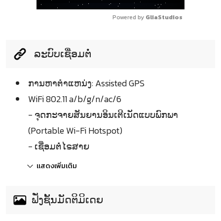
Powered by 
GliaStudios
ລະບົບເຊື່ອມຕໍ່
ການຫາຕຳແຫນ່ງ: Assisted GPS
WiFi 802.11 a/b/g/n/ac/6
- ຈຸດກະຈາຍສັນຍານອິນເຕີເນັດແບບພົກພາ
(Portable Wi-Fi Hotspot)
- ເຊື່ອມຕໍ່ໄຣສາຍ
แสดงเพิ่มเติม
ຟັ່ງຊັ້ນມັດຕິມິເດຍ