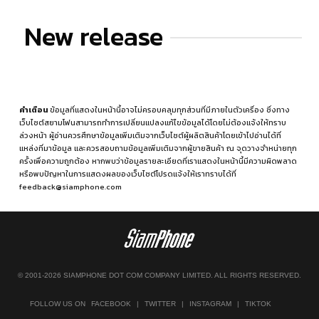
New release
คำเตือน
ข้อมูลที่แสดงในหน้านี้อาจไม่ครอบคลุมทุกส่วนที่มีภายในตัวเครื่อง ซึ่งทาง
เว็บไซต์สยามโฟนสามารถทำการเปลี่ยนแปลงแก้ไขข้อมูลได้โดยไม่ต้องแจ้งให้ทราบ
ล่วงหน้า ผู้อ่านควรศึกษาข้อมูลเพิ่มเติมจากเว็บไซต์ผู้ผลิตสินค้าโดยเข้าไปอ่านได้ที่
แหล่งที่มาข้อมูล
และควรสอบถามข้อมูลเพิ่มเติมจากผู้ขายสินค้า ณ จุดวางจำหน่ายทุก
ครั้งเพื่อความถูกต้อง หากพบว่าข้อมูลรายละเอียดที่เราแสดงในหน้านี้มีความผิดพลาด
หรือพบปัญหาในการแสดงผลของเว็บไซต์โปรดแจ้งให้เราทราบได้ที่
feedback@siamphone.com
© 2001-2026 SIAMPHONE DOT COM COMPANY LIMITED. ALL RIGHTS RESERVED.
FOLLOW US ON
FACEBOOK
|
TWITTER
|
INSTAGRAM
|
TIKTOK