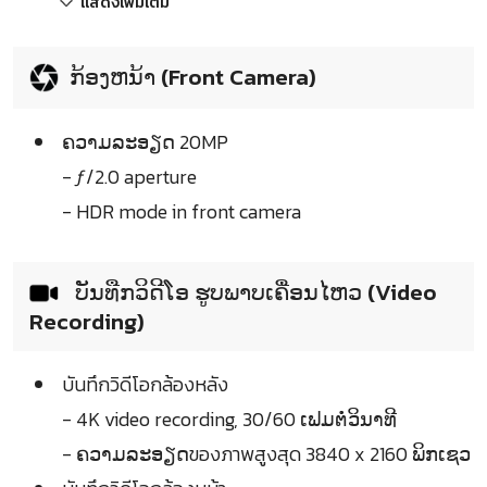
แสดงเพิ่มเติม
ກ້ອງຫນ້າ (Front Camera)
ຄວາມລະອຽດ 20MP
- ƒ/2.0 aperture
- HDR mode in front camera
ບັນທືກວິດີໂອ ຮູບພາບເຄື່ອນໄຫວ (Video
Recording)
บันทึกวิดีโอกล้องหลัง
- 4K video recording, 30/60 ເຟມຕໍ່ວິນາທີ
- ຄວາມລະອຽດของภาพสูงสุด 3840 x 2160 ພິກເຊວ