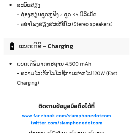
ລະບົບສຽງ
- ຊ່ອງສຽບຊຸດຫູຟັງ 2 ຊຸດ 3.5 ມິລິເມັດ
- ลລຳໂພງສຽງສະເຕີລີໂອ (Stereo speakers)
ແບດເຕີຣີ້ - Charging
ແບດເຕີຣີ້ມາດຕະຖານ 4,500 mAh
- ຄວາມໄວເຕັກໂນໂລຊີການສາກໄຟ 120W (Fast
Charging)
ติดตามข้อมูลมือถือได้ที่
www.facebook.com/siamphonedotcom
twitter.com/siamphonedotcom
ทำนายเบอร์มือถือ เบอร์สวย เบอร์มงคล