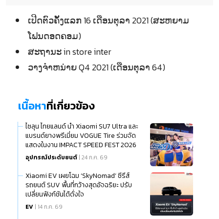
ເປີດຕົວຄັ້ງແລກ 16 ເດືອນຕຸລາ 2021 (ສະຫຍາມ
ໂຟນດອດຄອມ)
ສະຖານະ in store inter
ວາງຈຳຫນ່າຍ Q4 2021 (ເດືອນຕຸລາ 64)
เนื้อหา
ที่เกี่ยวข้อง
ไซลุน ไทยแลนด์ นำ Xiaomi SU7 Ultra และ
แบรนด์ยางพรีเมี่ยม VOGUE Tire ร่วมจัด
แสดงในงาน IMPACT SPEED FEST 2026
อุปกรณ์ประดับยนต์
| 24 ก.ค. 69
Xiaomi EV เผยโฉม ‘SkyNomad’ ซีรีส์
รถยนต์ SUV พื้นที่กว้างสุดอัจฉริยะ ปรับ
เปลี่ยนฟังก์ชันได้ดั่งใจ
EV
| 14 ก.ค. 69