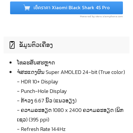
เช็คราคา Xiaomi Black Shark 4S Pro
Powered by store.siamphone.com
ຂໍ້ມູນຕົວເຄື່ອງ
ໂທລະສັບສະຫຼາດ
ຈໍໍສະແດງຜົນ Super AMOLED 24-bit (True color)
- HDR 10+ Display
- Punch-Hole Display
- ກ້າວງ 6.67 ນິ້ວ (ແນວອຽງ)
- ຄວາມລະອຽດ 1080 x 2400 ຄວາມລະອຽດ (ພິກ
ເຊວ) (395 ppi)
- Refresh Rate 144Hz