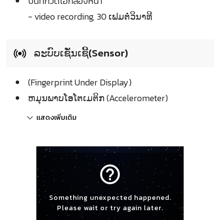
บันทึกวิดีโอกล้องหน้า
- video recording, 30 ເຟມຕໍ່ວິນາທີ
ລະບົບເຊັ່ນເຊີ້(Sensor)
(Fingerprint Under Display)
ຫມຸນພາບໂອໂຕເມຕິກ (Accelerometer)
แสดงเพิ่มเติม
help_outline
Something unexpected happened.
Please wait or try again later.