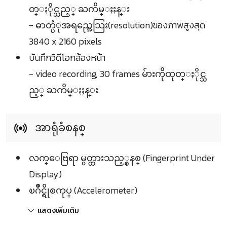
တ္ႏိုင္သည့္ ႀကိမ္ႏႈန္း
- ဓာတ္ပံုအရည္အေသြး(resolution)ของภาพสูงสุด
3840 x 2160 pixels
บันทึกวิดีโอกล้องหน้า
- video recording, 30 frames မ်ားကိုထုတ္ႏိုင္သ
ည့္ ႀကိမ္ႏႈန္း
အာရုံခံစနစ္
လက္ေဗြရာ မွတ္ထားသည့္စနစ္ (Fingerprint Under
Display)
ၿဂိဳင္ရိုစကုပ္ (Accelerometer)
แสดงเพิ่มเติม