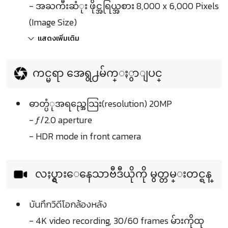
- အႀကီးဆံုး ဖိုင္အရြယ္အစား 8,000 x 6,000 Pixels
(Image Size)
แสดงเพิ่มเติม
ကင္မရာ အေရွ႕မ်က္ႏွာျပင္
ဓာတ္ပံုအရည္အေသြး(resolution) 20MP
- ƒ/2.0 aperture
- HDR mode in front camera
လႈပ္ရွားေနေသာဗီဒီယိုကို မွတ္တမ္းတင္ရန္
บันทึกวิดีโอกล้องหลัง
- 4K video recording, 30/60 frames မ်ားကိုထု