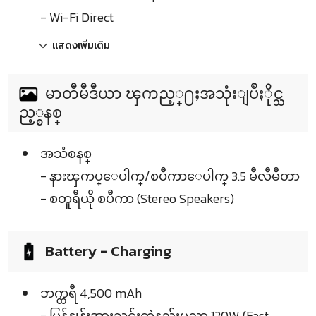
- Wi-Fi Direct
แสดงเพิ่มเติม
မာတီမီဒီယာ ၾကည့္႐ႈအသုံးျပဳႏိုင္သ
ည့္စနစ္
အသံစနစ္
- နားၾကပ္ေပါက္/စပီကာေပါက္ 3.5 မီလီမီတာ
- စတူရီယို စပီကာ (Stereo Speakers)
Battery - Charging
ဘက္ထရီ 4,500 mAh
- မြန်နှုန်းအားသွင်းတဲ့နည်းပညာ 120W (Fast