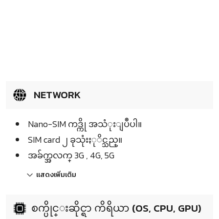
NETWORK
Nano-SIM ကဒ္ကို အသံုးျပဳပါ။
SIM card ၂ ခုသုံးႏုိင္သည္။
အခ်က္အလက္ 3G , 4G, 5G
แสดงเพิ่มเติม
စက္ပိုင္းဆိုင္ရာ ကိရိယာ (OS, CPU, GPU)