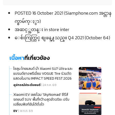
POSTED 16 October 2021 (Siamphone.com အင္တာန
က္စာမ်က္ႏွာ)
အဆင့္အတန္း in store inter
ေစ်းကြက္တြင္ စျဖန္႔သည္။ Q4 2021 (October 64)
เนื้อหา
ที่เกี่ยวข้อง
ไซลุน ไทยแลนด์ นำ Xiaomi SU7 Ultra และ
แบรนด์ยางพรีเมี่ยม VOGUE Tire ร่วมจัด
แสดงในงาน IMPACT SPEED FEST 2026
อุปกรณ์ประดับยนต์
| 24 ก.ค. 69
Xiaomi EV เผยโฉม ‘SkyNomad’ ซีรีส์
รถยนต์ SUV พื้นที่กว้างสุดอัจฉริยะ ปรับ
เปลี่ยนฟังก์ชันได้ดั่งใจ
EV
| 14 ก.ค. 69