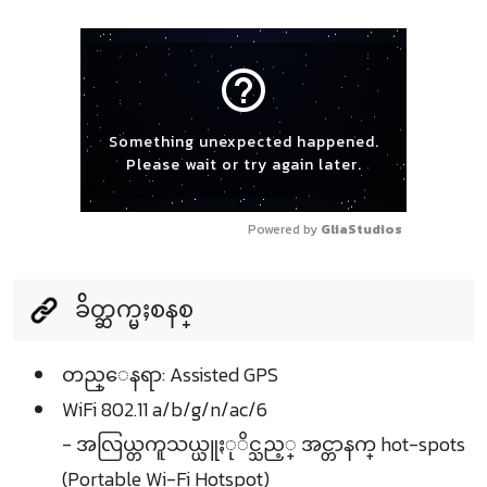
help_outline
Something unexpected happened.
Please wait or try again later.
Powered by 
GliaStudios
ခ်ိတ္ဆက္မႈစနစ္
တည္ေနရာ: Assisted GPS
WiFi 802.11 a/b/g/n/ac/6
- အလြယ္တကူသယ္ယူႏုိင္သည့္ အင္တာနက္ hot-spots
(Portable Wi-Fi Hotspot)