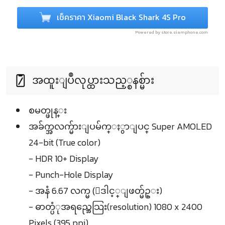
เช็คราคา Xiaomi Black Shark 4S Pro
Powered by store.siamphone.com
အထူးျပဳလုပ္ထားသည့္စနစ္မ်ား
စမတ္ဖုန္း
အခ်က္အလက္မ်ားျပမ်က္ႏွာျပင္ Super AMOLED
24-bit (True color)
- HDR 10+ Display
- Punch-Hole Display
- အနံ 6.67 လက္မ (ေဒါင့္ျဖတ္မ်ဥ္း)
- ဓာတ္ပံုအရည္အေသြး(resolution) 1080 x 2400
Pixels (395 ppi)