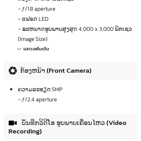
- ƒ/1.8 aperture
- ແຟຣດ LED
- ຂະຫນາດຮູບພາບສູງສຸດ 4,000 x 3,000 ພິກເຊວ
(Image Size)
แสดงเพิ่มเติม
ກ້ອງຫນ້າ (Front Camera)
ຄວາມລະອຽດ 5MP
- ƒ/2.4 aperture
ບັນທືກວິດີໂອ ຮູບພາບເຄື່ອນໄຫວ (Video
Recording)