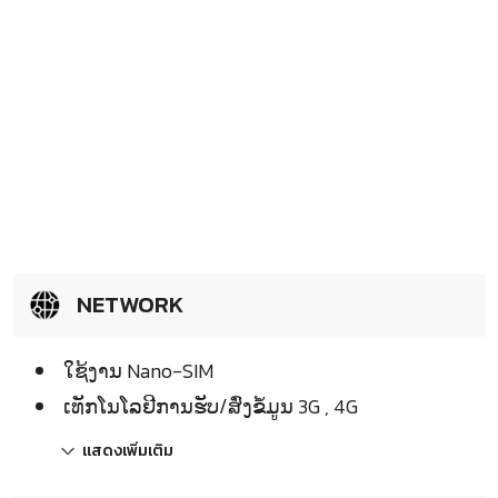
NETWORK
ໃຊ້ງານ Nano-SIM
ເທັກໂນໂລຢີການຮັບ/ສົ່ງຂໍ້ມູນ 3G , 4G
แสดงเพิ่มเติม