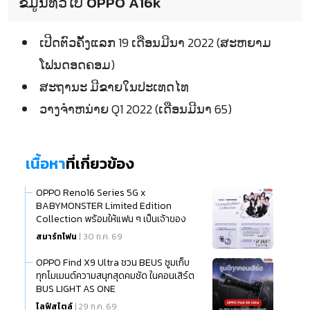
ຂໍ້ມູນທົ່ວໄປ OPPO A16k
ເປີດຕົວຄັ້ງແລກ 19 ເດືອນມີນາ 2022 (ສະຫຍາມ
ໂຟນດອດຄອມ)
ສະຖານະ ມີຂາຍໃນປະເທດໄທ
ວາງຈຳຫນ່າຍ Q1 2022 (ເດືອນມີນາ 65)
เนื้อหา
ที่เกี่ยวข้อง
OPPO Reno16 Series 5G x
BABYMONSTER Limited Edition
Collection พร้อมให้แฟน ๆ เป็นเจ้าของ
แล้ว
สมาร์ทโฟน
| 30 ก.ค. 69
OPPO Find X9 Ultra ชวน BEUS ซูมเก็บ
ทุกโมเมนต์ความสนุกสุดคมชัด ในคอนเสิร์ต
BUS LIGHT AS ONE
ไลฟ์สไตล์
| 29 ก.ค. 69