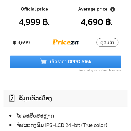
Official price
Average price
4,999 ฿.
4,690 ฿.
฿ 4,699
ดูสินค้า
เช็คราคา OPPO A16k
Powered by store.siamphone.com
ຂໍ້ມູນຕົວເຄື່ອງ
ໂທລະສັບສະຫຼາດ
ຈໍໍສະແດງຜົນ IPS-LCD 24-bit (True color)