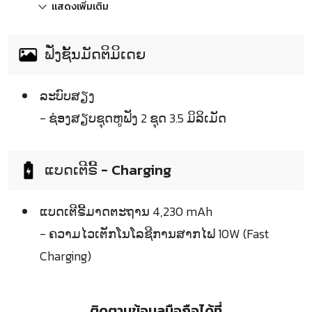
แสดงเพิ่มเติม
ຟັ່ງຊັ້ນມັດຕິມິເດຍ
ລະບົບສຽງ
- ຊ່ອງສຽບຊຸດຫູຟັງ 2 ຊຸດ 3.5 ມິລິເມັດ
ແບດເຕີຣີ້ - Charging
ແບດເຕີຣີ້ມາດຕະຖານ 4,230 mAh
- ຄວາມໄວເຕັກໂນໂລຊີການສາກໄຟ 10W (Fast
Charging)
ติดตามข้อมูลมือถือได้ที่