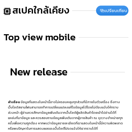
สเปคใกล้เคียง
เปรียบเทียบ
Top view mobile
New release
คำเตือน
ข้อมูลที่แสดงในหน้านี้อาจไม่ครอบคลุมทุกส่วนที่มีภายในตัวเครื่อง ซึ่งทาง
เว็บไซต์สยามโฟนสามารถทำการเปลี่ยนแปลงแก้ไขข้อมูลได้โดยไม่ต้องแจ้งให้ทราบ
ล่วงหน้า ผู้อ่านควรศึกษาข้อมูลเพิ่มเติมจากเว็บไซต์ผู้ผลิตสินค้าโดยเข้าไปอ่านได้ที่
แหล่งที่มาข้อมูล
และควรสอบถามข้อมูลเพิ่มเติมจากผู้ขายสินค้า ณ จุดวางจำหน่ายทุก
ครั้งเพื่อความถูกต้อง หากพบว่าข้อมูลรายละเอียดที่เราแสดงในหน้านี้มีความผิดพลาด
หรือพบปัญหาในการแสดงผลของเว็บไซต์โปรดแจ้งให้เราทราบได้ที่