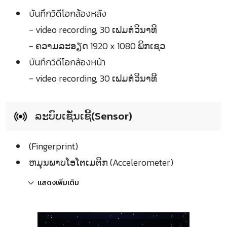
บันทึกวิดีโอกล้องหลัง
- video recording, 30 ເຟມຕໍ່ວິນາທີ
- ຄວາມລະອຽດ 1920 x 1080 ພິກເຊວ
บันทึกวิดีโอกล้องหน้า
- video recording, 30 ເຟມຕໍ່ວິນາທີ
ລະບົບເຊັ່ນເຊີ້(Sensor)
(Fingerprint)
ຫມຸນພາບໂອໂຕເມຕິກ (Accelerometer)
แสดงเพิ่มเติม