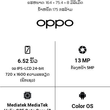
ຂະຫນາດ: 164 × 75.4 × 8 ມິລິເມັດ
ນ້ຳຫນັກ 175 ກະລ້າມ
ນິ້ວ
13 MP
6.52
ກ້ອງຫນ້າ 5MP
จอ IPS-LCD 24-bit
720 x 1600 ຄວາມລະອຽດ
(ພິກເຊວ)
Mediatek MediaTek
Color OS