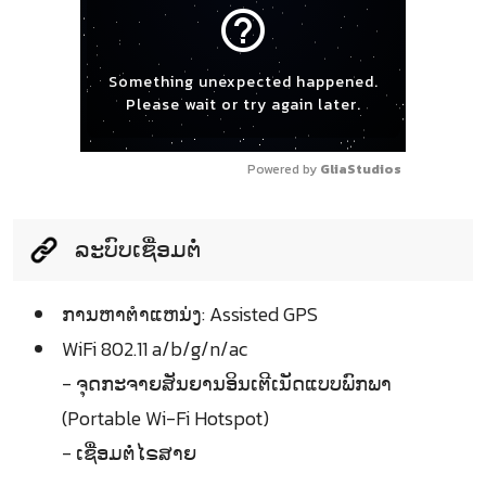
help_outline
Something unexpected happened.
Please wait or try again later.
Powered by 
GliaStudios
ລະບົບເຊື່ອມຕໍ່
ການຫາຕຳແຫນ່ງ: Assisted GPS
WiFi 802.11 a/b/g/n/ac
- ຈຸດກະຈາຍສັນຍານອິນເຕີເນັດແບບພົກພາ
(Portable Wi-Fi Hotspot)
- ເຊື່ອມຕໍ່ໄຣສາຍ