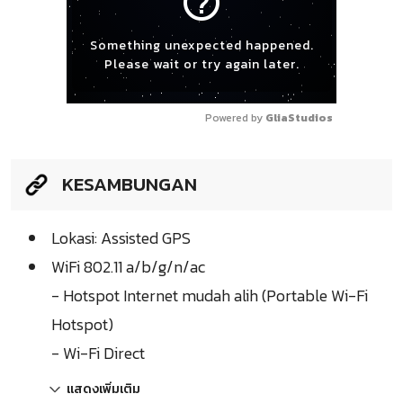
help_outline
Something unexpected happened.
Please wait or try again later.
Powered by 
GliaStudios
KESAMBUNGAN
Lokasi: Assisted GPS
WiFi 802.11 a/b/g/n/ac
- Hotspot Internet mudah alih (Portable Wi-Fi
Hotspot)
- Wi-Fi Direct
แสดงเพิ่มเติม