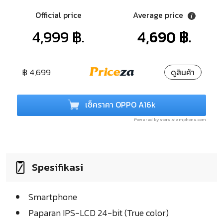
Official price
Average price
4,999 ฿.
4,690 ฿.
฿ 4,699
ดูสินค้า
เช็คราคา OPPO A16k
Powered by store.siamphone.com
Spesifikasi
Smartphone
Paparan IPS-LCD 24-bit (True color)