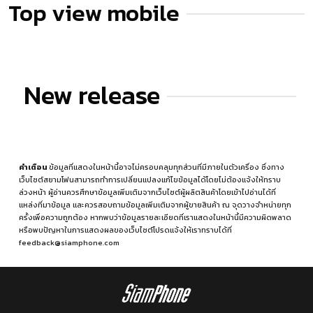
Top view mobile
New release
คำเตือน
ข้อมูลที่แสดงในหน้านี้อาจไม่ครอบคลุมทุกส่วนที่มีภายในตัวเครื่อง ซึ่งทาง
เว็บไซต์สยามโฟนสามารถทำการเปลี่ยนแปลงแก้ไขข้อมูลได้โดยไม่ต้องแจ้งให้ทราบ
ล่วงหน้า ผู้อ่านควรศึกษาข้อมูลเพิ่มเติมจากเว็บไซต์ผู้ผลิตสินค้าโดยเข้าไปอ่านได้ที่
แหล่งที่มาข้อมูล
และควรสอบถามข้อมูลเพิ่มเติมจากผู้ขายสินค้า ณ จุดวางจำหน่ายทุก
ครั้งเพื่อความถูกต้อง หากพบว่าข้อมูลรายละเอียดที่เราแสดงในหน้านี้มีความผิดพลาด
หรือพบปัญหาในการแสดงผลของเว็บไซต์โปรดแจ้งให้เราทราบได้ที่
feedback@siamphone.com