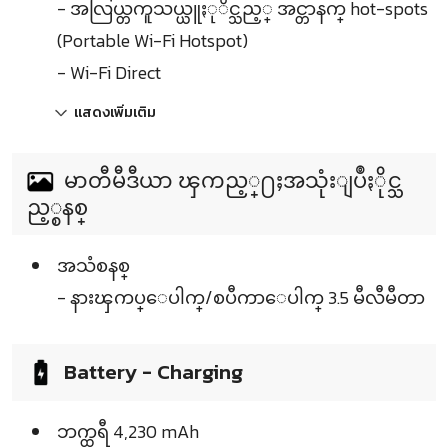
- အလြယ္တကူသယ္ယူႏုိင္သည့္ အင္တာနက္ hot-spots
(Portable Wi-Fi Hotspot)
- Wi-Fi Direct
แสดงเพิ่มเติม
မာတီမီဒီယာ ၾကည့္႐ႈအသုံးျပဳႏိုင္သ
ည့္စနစ္
အသံစနစ္
- နားၾကပ္ေပါက္/စပီကာေပါက္ 3.5 မီလီမီတာ
Battery - Charging
ဘက္ထရီ 4,230 mAh