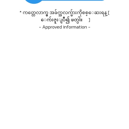
* ကတ္တေလာက္မွ အခ်က္အလက္မ်ားကိုစစ္ေဆးရန္ [
ေက်းဇူးျပဳ၍ ဖတ္ပါ။
]
- Approved information -