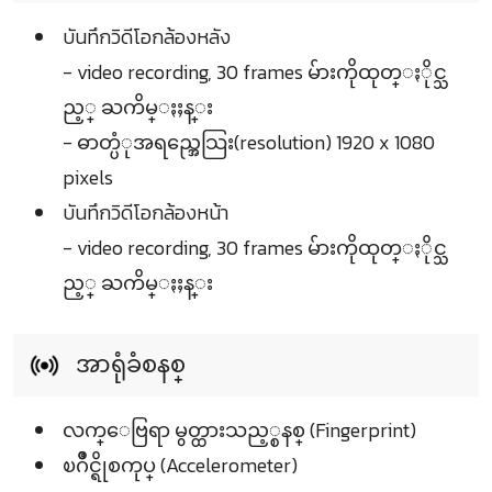
บันทึกวิดีโอกล้องหลัง
- video recording, 30 frames မ်ားကိုထုတ္ႏိုင္သ
ည့္ ႀကိမ္ႏႈန္း
- ဓာတ္ပံုအရည္အေသြး(resolution) 1920 x 1080
pixels
บันทึกวิดีโอกล้องหน้า
- video recording, 30 frames မ်ားကိုထုတ္ႏိုင္သ
ည့္ ႀကိမ္ႏႈန္း
အာရုံခံစနစ္
လက္ေဗြရာ မွတ္ထားသည့္စနစ္ (Fingerprint)
ၿဂိဳင္ရိုစကုပ္ (Accelerometer)