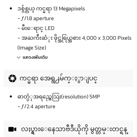
ဒစ္ဂ်စ္တယ္ ကင္မရာ 13 Megapixels
- ƒ/1.8 aperture
- မီးေရာင္ LED
- အႀကီးဆံုး ဖိုင္အရြယ္အစား 4,000 x 3,000 Pixels
(Image Size)
แสดงเพิ่มเติม
ကင္မရာ အေရွ႕မ်က္ႏွာျပင္
ဓာတ္ပံုအရည္အေသြး(resolution) 5MP
- ƒ/2.4 aperture
လႈပ္ရွားေနေသာဗီဒီယိုကို မွတ္တမ္းတင္ရန္