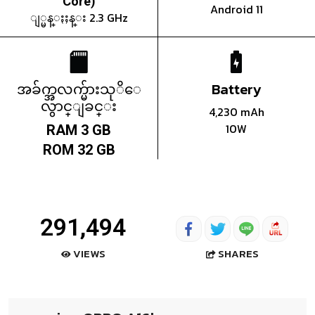
Core)
Android 11
ျ္မန္ႏႈန္း 2.3 GHz
အခ်က္အလက္မ်ားသုိေ
Battery
လွာင္ျခင္း
4,230 mAh
10W
RAM 3 GB
ROM 32 GB
291,494
SHARES
VIEWS