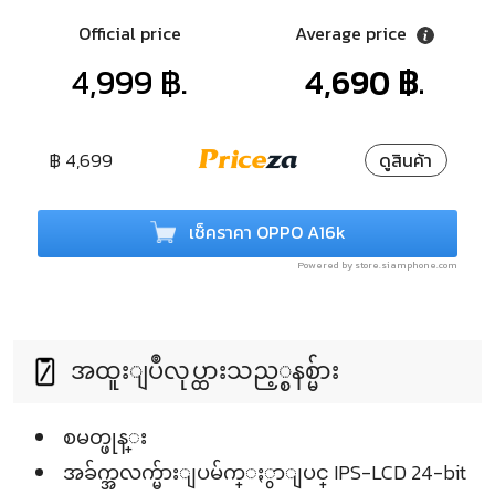
Official price
Average price
4,999 ฿.
4,690 ฿.
฿ 4,699
ดูสินค้า
เช็คราคา OPPO A16k
Powered by store.siamphone.com
အထူးျပဳလုပ္ထားသည့္စနစ္မ်ား
စမတ္ဖုန္း
အခ်က္အလက္မ်ားျပမ်က္ႏွာျပင္ IPS-LCD 24-bit