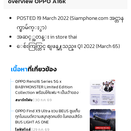
overview OPPO A16k
POSTED 19 March 2022 (Siamphone.com အင္တာန
က္စာမ်က္ႏွာ)
အဆင့္အတန္း in store thai
ေစ်းကြက္တြင္ စျဖန္႔သည္။ Q1 2022 (March 65)
เนื้อหา
ที่เกี่ยวข้อง
OPPO Reno16 Series 5G x
BABYMONSTER Limited Edition
Collection พร้อมให้แฟน ๆ เป็นเจ้าของ
แล้ว
สมาร์ทโฟน
| 30 ก.ค. 69
OPPO Find X9 Ultra ชวน BEUS ซูมเก็บ
ทุกโมเมนต์ความสนุกสุดคมชัด ในคอนเสิร์ต
BUS LIGHT AS ONE
ไลฟ์สไตล์
| 29 ก.ค. 69