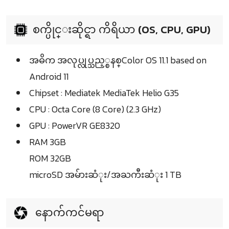
စက္ပိုင္းဆိုင္ရာ ကိရိယာ (OS, CPU, GPU)
အဓိက အလုပ္လုပ္သည့္စနစ္Color OS 11.1 based on
Android 11
Chipset : Mediatek MediaTek Helio G35
CPU : Octa Core (8 Core) (2.3 GHz)
GPU : PowerVR GE8320
RAM 3GB
ROM 32GB
microSD အမ်ားဆံုး/အႀကီးဆံုး 1 TB
နောက်ကင်မရာ