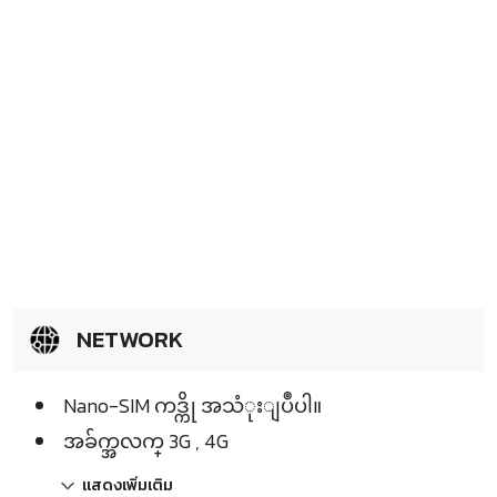
NETWORK
Nano-SIM ကဒ္ကို အသံုးျပဳပါ။
အခ်က္အလက္ 3G , 4G
แสดงเพิ่มเติม