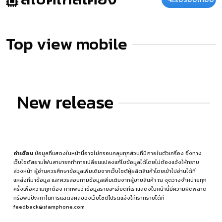
Top view mobile
New release
คำเตือน
ข้อมูลที่แสดงในหน้านี้อาจไม่ครอบคลุมทุกส่วนที่มีภายในตัวเครื่อง ซึ่งทาง
เว็บไซต์สยามโฟนสามารถทำการเปลี่ยนแปลงแก้ไขข้อมูลได้โดยไม่ต้องแจ้งให้ทราบ
ล่วงหน้า ผู้อ่านควรศึกษาข้อมูลเพิ่มเติมจากเว็บไซต์ผู้ผลิตสินค้าโดยเข้าไปอ่านได้ที่
แหล่งที่มาข้อมูล
และควรสอบถามข้อมูลเพิ่มเติมจากผู้ขายสินค้า ณ จุดวางจำหน่ายทุก
ครั้งเพื่อความถูกต้อง หากพบว่าข้อมูลรายละเอียดที่เราแสดงในหน้านี้มีความผิดพลาด
หรือพบปัญหาในการแสดงผลของเว็บไซต์โปรดแจ้งให้เราทราบได้ที่
feedback@siamphone.com