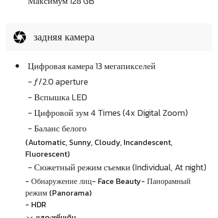
Максимум 128 GB
задняя камера
Цифровая камера 13 мегапикселей
- ƒ/2.0 aperture
- Вспышка LED
- Цифровой зум 4 Times (4x Digital Zoom)
- Баланс белого
(Automatic, Sunny, Cloudy, Incandescent,
Fluorescent)
- Сюжетный режим съемки (Individual, At night)
- Обнаружение лиц- Face Beauty- Панорамный
режим (Panorama)
- HDR
แสดงเพิ่มเติม