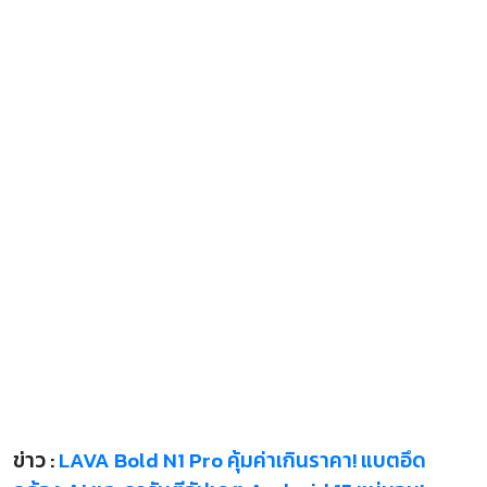
ข่าว :
LAVA Bold N1 Pro คุ้มค่าเกินราคา! แบตอึด