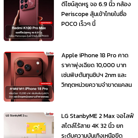
ดีไซน์สุดหรู จอ 6.9 นิ้ว กล้อง
Periscope ลุ้นเข้าไทยในชื่อ
POCO เร็วๆ นี้
Apple iPhone 18 Pro คาด
ราคาพุ่งเฉียด 10,000 บาท
เซ่นพิษต้นทุนชิปฯ 2nm และ
วิกฤตหน่วยความจำขาดแคลน
LG StanbyME 2 Max จอไลฟ์
สไตล์ไร้สาย 4K 32 นิ้ว ยก
ระดับความบันเทิงเหนือขีด