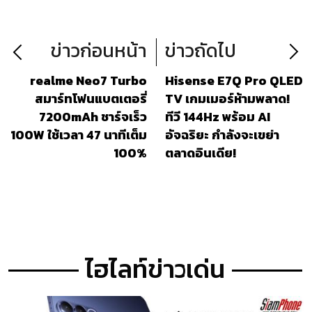
ข่าวก่อนหน้า
ข่าวถัดไป
realme Neo7 Turbo
Hisense E7Q Pro QLED
สมาร์ทโฟนแบตเตอรี่
TV เกมเมอร์ห้ามพลาด!
7200mAh ชาร์จเร็ว
ทีวี 144Hz พร้อม AI
100W ใช้เวลา 47 นาทีเต็ม
อัจฉริยะ กำลังจะเขย่า
100%
ตลาดอินเดีย!
ไฮไลท์ข่าวเด่น