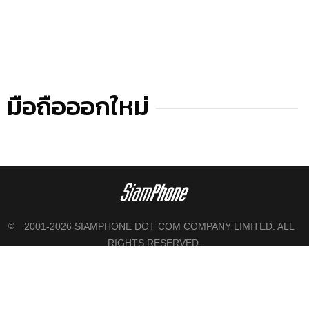
มือถือออกใหม่
2001-2026 SIAMPHONE DOT COM COMPANY LIMITED. ALL
©
RIGHTS RESERVED.
FOLLOW US ON
FACEBOOK
|
TWITTER
|
INSTAGRAM
|
TIKTOK