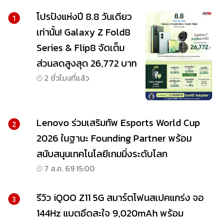
โปรปังแห่งปี 8.8 วันเดียว
1
เท่านั้น! Galaxy Z Fold8
Series & Flip8 จัดเต็ม
ส่วนลดสูงสุด 26,772 บาท
2 ชั่วโมงที่แล้ว
Lenovo ร่วมเสริมทัพ Esports World Cup
2
2026 ในฐานะ Founding Partner พร้อม
สนับสนุนเทคโนโลยีเกมมิ่งระดับโลก
7 ส.ค. 69 15:00
รีวิว iQOO Z11 5G สมาร์ตโฟนสเปคแกร่ง จอ
3
144Hz แบตอึดสะใจ 9,020mAh พร้อม