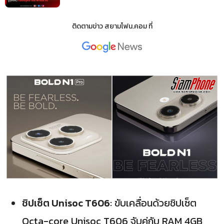
ติดตามข่าว
สยามโฟน.คอม
ที่
ชิปเซ็ต Unisoc T606
: ขับเคลื่อนด้วยชิปเซ็ต
Octa-core Unisoc T606 จับคู่กับ RAM 4GB