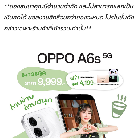
**ของสมนาคุณมีจํานวนจํากัด และไม่สามารถแลกเป็น
เงินสดได้ ขอสงวนสิทธิ์จนกว่าของจะหมด โปรโมชั่นดัง
กล่าวเฉพาะร้านค้าที่เข้าร่วมเท่านั้น**