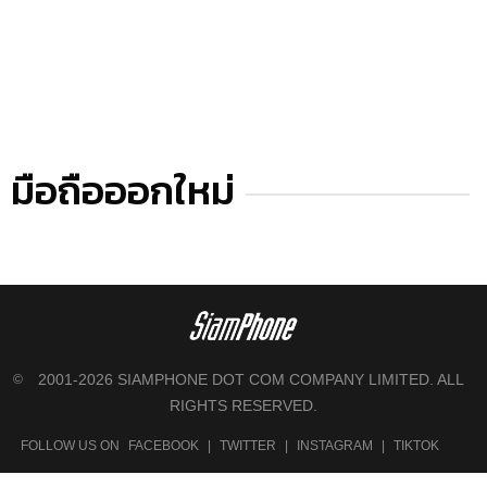
มือถือออกใหม่
2001-2026 SIAMPHONE DOT COM COMPANY LIMITED. ALL
©
RIGHTS RESERVED.
FOLLOW US ON
FACEBOOK
|
TWITTER
|
INSTAGRAM
|
TIKTOK