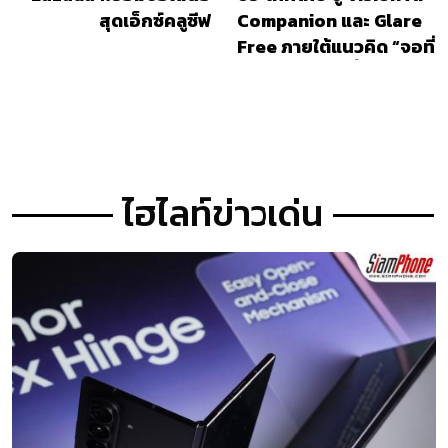
สุดเอ็กซ์คลูซีฟ
Companion และ Glare
Free ภายใต้แนวคิด “จอที่
ไม่ปฏิเสธความล้ำ”
ไฮไลท์ข่าวเด่น