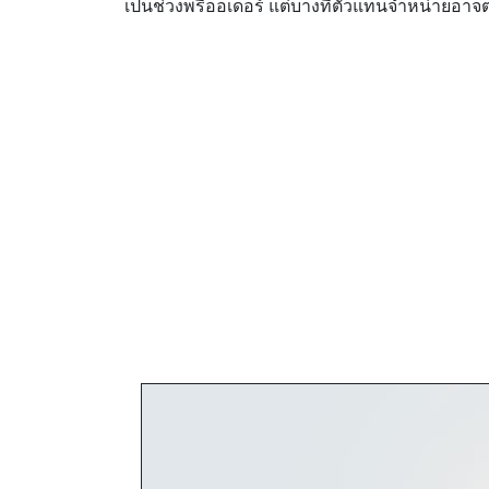
เป็นช่วงพรีออเดอร์ แต่บางที่ตัวแทนจำหน่ายอาจต