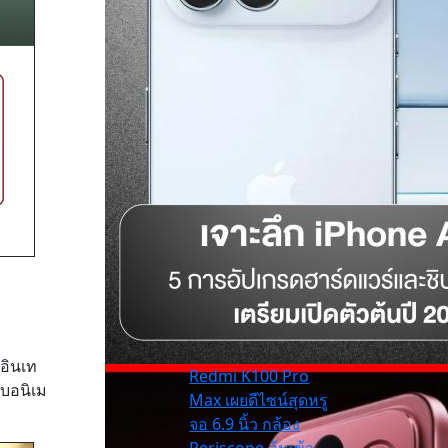
อินเท
Redmi K100 Pro
ับอนิเม
Max เผยดีไซน์สุดหรู
จอ 6.9 นิ้ว กล้อง