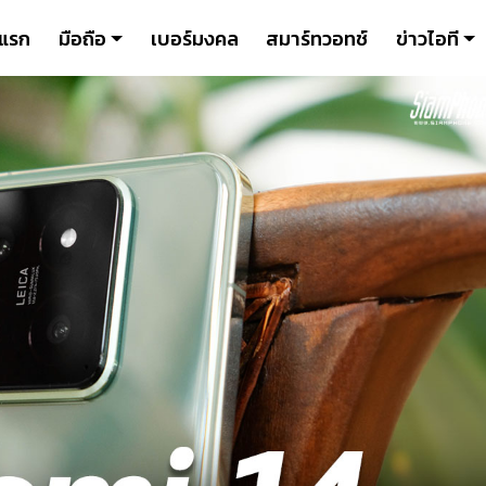
าแรก
มือถือ
เบอร์มงคล
สมาร์ทวอทช์
ข่าวไอที