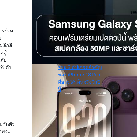
ารร่วม
อม
มลึกสี
สู้
ภัย
% ตัว
รวม 3 อัปเกรดสำคัญ
ของ iPhone 18 Pro
ที่อาจได้เห็นจริงในปี
นี้
กันตัว
ภาพจะ