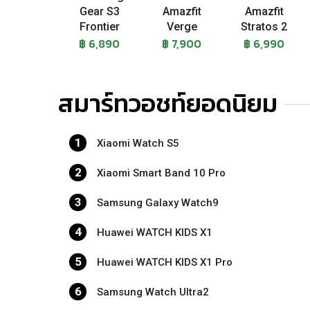
Gear S3
Amazfit
Amazfit
Frontier
Verge
Stratos 2
฿ 6,890
฿ 7,900
฿ 6,990
สมาร์ทวอชท์ยอดนิยม
1
Xiaomi Watch S5
2
Xiaomi Smart Band 10 Pro
3
Samsung Galaxy Watch9
4
Huawei WATCH KIDS X1
5
Huawei WATCH KIDS X1 Pro
6
Samsung Watch Ultra2