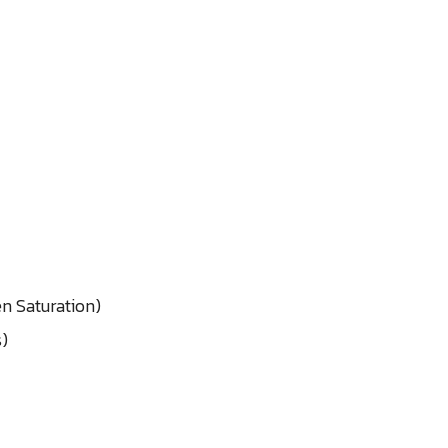
n Saturation)
s)