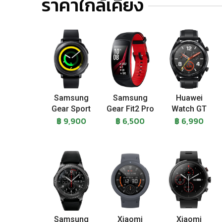
ราคาใกล้เคียง
Samsung
Samsung
Huawei
Gear Sport
Gear Fit2 Pro
Watch GT
฿ 9,900
฿ 6,500
฿ 6,990
Samsung
Xiaomi
Xiaomi