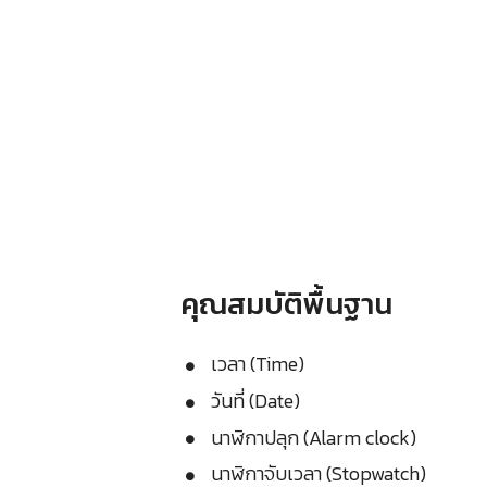
คุณสมบัติพื้นฐาน
เวลา (Time)
วันที่ (Date)
นาฬิกาปลุก (Alarm clock)
นาฬิกาจับเวลา (Stopwatch)