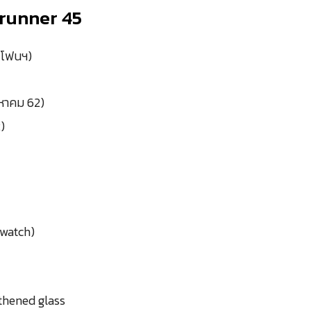
runner 45
มโฟนฯ)
งหาคม 62)
)
twatch)
thened glass