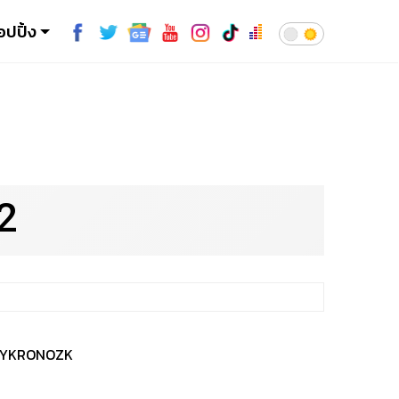
อปปิ้ง
2