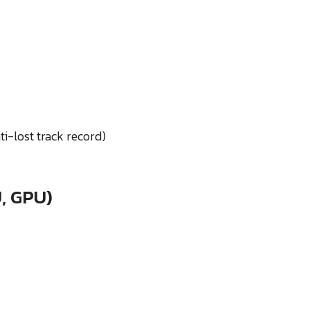
i-lost track record)
U, GPU)