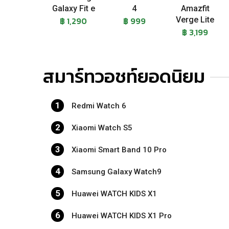
Galaxy Fit e
4
Amazfit
฿ 1,290
฿ 999
Verge Lite
฿ 3,199
สมาร์ทวอชท์ยอดนิยม
1
Redmi Watch 6
2
Xiaomi Watch S5
3
Xiaomi Smart Band 10 Pro
4
Samsung Galaxy Watch9
5
Huawei WATCH KIDS X1
6
Huawei WATCH KIDS X1 Pro