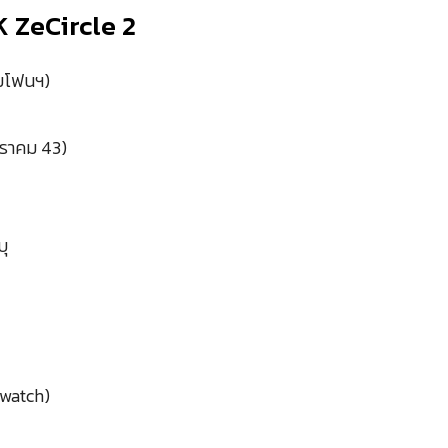
ZeCircle 2
ามโฟนฯ)
กราคม 43)
บุ
twatch)