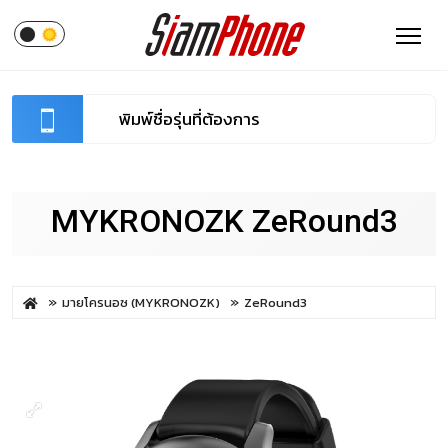
MYKRONOZK ZeRound3
มายโครนอซ (MYKRONOZK)
ZeRound3