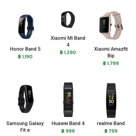
Xiaomi Mi Band
4
Honor Band 5
Xiaomi Amazfit
฿ 1,290
฿ 1,190
Bip
฿ 1,799
Samsung Galaxy
Huawei Band 4
realme Band
Fit e
฿ 999
฿ 799