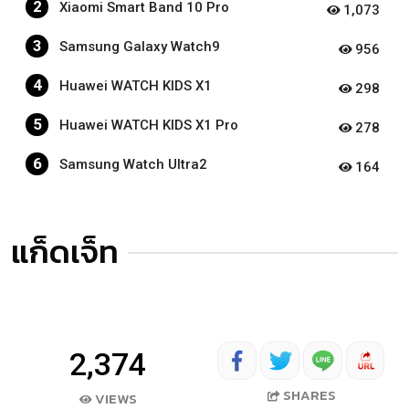
2
Xiaomi Smart Band 10 Pro
1,073
3
Samsung Galaxy Watch9
956
4
Huawei WATCH KIDS X1
298
5
Huawei WATCH KIDS X1 Pro
278
6
Samsung Watch Ultra2
164
แก็ดเจ็ท
2,374
SHARES
VIEWS