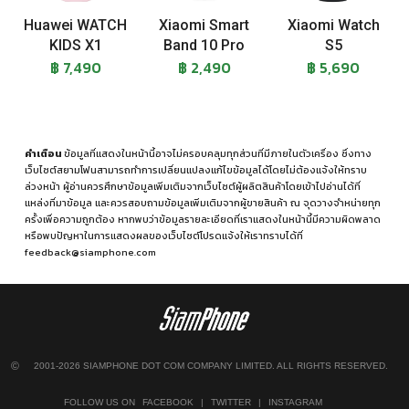
Huawei WATCH
Xiaomi Smart
Xiaomi Watch
KIDS X1
Band 10 Pro
S5
฿ 7,490
฿ 2,490
฿ 5,690
คำเตือน
ข้อมูลที่แสดงในหน้านี้อาจไม่ครอบคลุมทุกส่วนที่มีภายในตัวเครื่อง ซึ่งทาง
เว็บไซต์สยามโฟนสามารถทำการเปลี่ยนแปลงแก้ไขข้อมูลได้โดยไม่ต้องแจ้งให้ทราบ
ล่วงหน้า ผู้อ่านควรศึกษาข้อมูลเพิ่มเติมจากเว็บไซต์ผู้ผลิตสินค้าโดยเข้าไปอ่านได้ที่
แหล่งที่มาข้อมูล
และควรสอบถามข้อมูลเพิ่มเติมจากผู้ขายสินค้า ณ จุดวางจำหน่ายทุก
ครั้งเพื่อความถูกต้อง หากพบว่าข้อมูลรายละเอียดที่เราแสดงในหน้านี้มีความผิดพลาด
หรือพบปัญหาในการแสดงผลของเว็บไซต์โปรดแจ้งให้เราทราบได้ที่
feedback@siamphone.com
©
2001-2026 SIAMPHONE DOT COM COMPANY LIMITED. ALL RIGHTS RESERVED.
FOLLOW US ON
FACEBOOK
|
TWITTER
|
INSTAGRAM