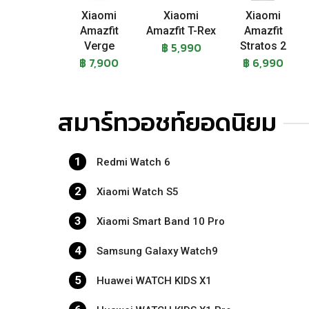
Xiaomi
Xiaomi
Xiaomi
Amazfit
Amazfit T-Rex
Amazfit
Verge
฿ 5,990
Stratos 2
฿ 7,900
฿ 6,990
สมาร์ทวอชท์ยอดนิยม
1
Redmi Watch 6
2
Xiaomi Watch S5
3
Xiaomi Smart Band 10 Pro
4
Samsung Galaxy Watch9
5
Huawei WATCH KIDS X1