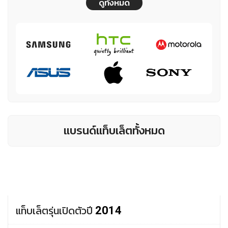
ดูทั้งหมด
แบรนด์แท็บเล็ตทั้งหมด
แท็บเล็ตรุ่นเปิดตัวปี
2014